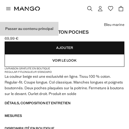
Choisissez une couleur
Bleu marine
Passer au contenu principal
SURCHEMISE 100 % COTON POCHES
69,99 €
Prix actuel [69,99 € ]
AJOUTER
VOIR LE LOOK
LIVRAISON GRATUITE EN BOUTIQUE
REGULAR FIT
LONGUEUR STANDARD
La couleur beige est une exclusivité en ligne. Tissu 100 % coton.
Regular-fit. Coupe longue. Col classique. Manches longues et poignets
boutonnés. Deux poches plaquées sur la poitrine. Fermeture à boutons
sur le devant. Ourlet droit. Produit en solde
DÉTAILS, COMPOSITION ET ENTRETIEN
MESURES
DISPONIBILITÉ EN BOUTIQUE