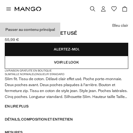
Choisissez une couleur
Bleu clair
Passer au contenu principal
JEAN JAN SLIM-FIT EFFET USÉ
55,99 €
Prix actuel [55,99 € ]
ALERTEZ-MOI.
VOIR LE LOOK
LIVRAISON GRATUITE EN BOUTIQUE
SLIM
TAILLE NORMALE
LONGUEUR STANDARD
Slim fit. Tissu de coton. Délavé clair effet usé. Poche porte-monnaie.
Deux poches avant. Deux poches plaquées à l'arrière. Bouton et
fermeture zip. Tissu en coton de style jean. Style jean. Poches latérales.
Cinq poches. Longueur standard. Silhouette Slim. Hauteur taille Taille
normale. Produit en solde
EN LIRE PLUS
DÉTAILS, COMPOSITION ET ENTRETIEN
MESURES