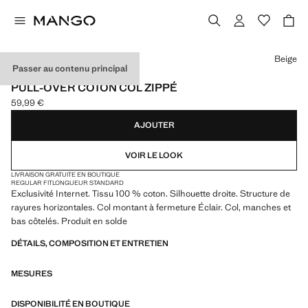
Choisissez une couleur
Beige
Passer au contenu principal
EXCLUSIVITÉ INTERNET
PULL-OVER COTON COL ZIPPÉ
59,99 €
Prix actuel [59,99 € ]
AJOUTER
VOIR LE LOOK
LIVRAISON GRATUITE EN BOUTIQUE
REGULAR FIT
LONGUEUR STANDARD
Exclusivité Internet. Tissu 100 % coton. Silhouette droite. Structure de
rayures horizontales. Col montant à fermeture Éclair. Col, manches et
bas côtelés. Produit en solde
DÉTAILS, COMPOSITION ET ENTRETIEN
MESURES
DISPONIBILITÉ EN BOUTIQUE