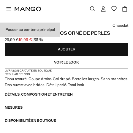
Choisissez une couleur
Chocolat
Passer au contenu principal
HAUT TEXTURÉ AVEC DOS ORNÉ DE PERLES
29,99 €
19,99 €
-33 %
Prix initial barré [29,99 € ]
Prix actuel [19,99 € ]
AJOUTER
VOIR LE LOOK
LIVRAISON GRATUITE EN BOUTIQUE
REGULAR FIT
LONG
Tissu texturé. Coupe droite. Col drapé. Bretelles larges. Sans manches.
Dos ouvert avec brides. Détail perlé. Total look
DÉTAILS, COMPOSITION ET ENTRETIEN
MESURES
DISPONIBILITÉ EN BOUTIQUE