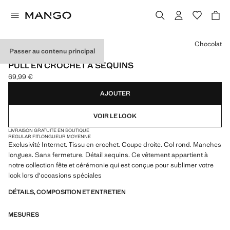
Choisissez une couleur
Chocolat
Passer au contenu principal
EXCLUSIVITÉ INTERNET
PULL EN CROCHET À SEQUINS
69,99 €
Prix actuel [69,99 € ]
AJOUTER
VOIR LE LOOK
LIVRAISON GRATUITE EN BOUTIQUE
REGULAR FIT
LONGUEUR MOYENNE
Exclusivité Internet. Tissu en crochet. Coupe droite. Col rond. Manches
longues. Sans fermeture. Détail sequins. Ce vêtement appartient à
notre collection fête et cérémonie qui est conçue pour sublimer votre
look lors d'occasions spéciales
DÉTAILS, COMPOSITION ET ENTRETIEN
MESURES