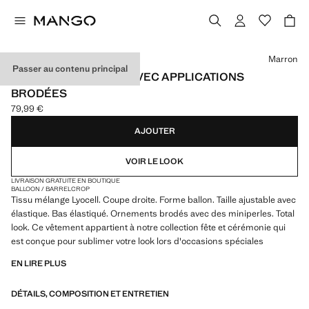
Choisissez une couleur
Marron
Passer au contenu principal
PANTALON BALLOON AVEC APPLICATIONS
BRODÉES
79,99 €
Prix actuel [79,99 € ]
AJOUTER
VOIR LE LOOK
LIVRAISON GRATUITE EN BOUTIQUE
BALLOON / BARREL
CROP
Tissu mélange Lyocell. Coupe droite. Forme ballon. Taille ajustable avec
élastique. Bas élastiqué. Ornements brodés avec des miniperles. Total
look. Ce vêtement appartient à notre collection fête et cérémonie qui
est conçue pour sublimer votre look lors d'occasions spéciales
EN LIRE PLUS
DÉTAILS, COMPOSITION ET ENTRETIEN