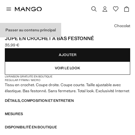
Choisissez une couleur
Chocolat
Passer au contenu principal
EXCLUSIVITÉ INTERNET
JUPE EN CROCHET À BAS FESTONNÉ
35,99 €
Prix actuel [35,99 € ]
AJOUTER
VOIR LE LOOK
LIVRAISON GRATUITE EN BOUTIQUE
REGULAR FIT
MINI / MICRO
Tissu en crochet. Coupe droite. Coupe courte. Taille ajustable avec
élastique. Bas festonné. Sans fermeture. Total look. Exclusivité Internet
DÉTAILS, COMPOSITION ET ENTRETIEN
MESURES
DISPONIBILITÉ EN BOUTIQUE