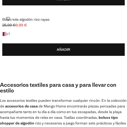
BOLSO TOTE ALGODÓN RIZO RAYAS
Bolso tote algodón rizo rayas
25,99 €
9,99 €
Precio inicial tachado [25,99 € ]
Precio actual [9,99 € ]
+1 color
+
1
AÑADIR
Accesorios textiles para casa y para llevar con
estilo
Los accesorios textiles pueden transformar cualquier rincón. En la colección
de
accesorios de casa
de Mango Home encontrarás piezas pensadas para
acompañarte tanto en tu día a día como en tus escapadas, desde la playa
hasta tus momentos de relax en casa. Toallas coordinadas,
bolsos tipo
shopper de algodón
rizo y neceseres a juego forman sets prácticos y fáciles