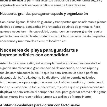
neceser de viaje
te permitirá llevar tus básicos de aseo de forma segura y
organizada en cada escapada o fin de semana fuera de casa.
Neceseres grandes para ganar espacio y organización
Son piezas ligeras, fáciles de guardar y transportar, que se adaptan a planes
de fin de semana, escapadas improvisadas o rutinas de gimnasio. Para
quienes necesitan más capacidad, contar con un
neceser grande
resulta
perfecto para incluir desde productos de cuidado personal hasta pequeños
accesorios y mantenerlos siempre localizables.
Neceseres de playa para guardar tus
imprescindibles con comodidad
Además de sumar estilo, estos complementos aportan funcionalidad: el
algodón rizo ofrece una gran capacidad de absorción, se seca rápido y
resulta cómodo sobre la piel, lo que los convierte en un aliado perfecto
después del baño o la ducha. Su diseño versátil te permite utilizarlos
también en casa para organizar armarios, baño o dormitorio, manteniendo
todo en su sitio con un toque decorativo, mientras que un práctico
neceser
de playa
se convierte en el compañero ideal para guardar crema solar, gafas
de sol y otros imprescindibles junto a tus toallas de Mango Home.
Antifaz de cashmere para dormir con tacto suave