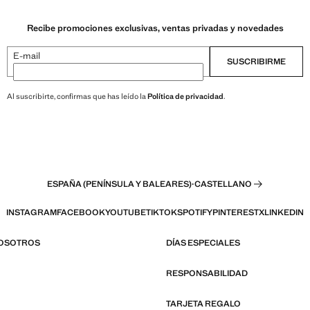
Recibe promociones exclusivas, ventas privadas y novedades
E-mail
SUSCRIBIRME
Al suscribirte, confirmas que has leído la
Política de privacidad
.
ESPAÑA (PENÍNSULA Y BALEARES)
·
CASTELLANO
INSTAGRAM
FACEBOOK
YOUTUBE
TIKTOK
SPOTIFY
PINTEREST
X
LINKEDIN
NOSOTROS
DÍAS ESPECIALES
RESPONSABILIDAD
TARJETA REGALO