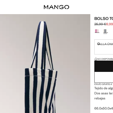
BOLSO T
25,99 €
9,9
Precio inicia
Precio actual
Selecciona u
TALLA ÚN
No disponi
¡ÚLTIMAS UNID
NO DISPONIBL
ENVÍO GRATIS A
Tejido de al
Dos asas lar
rebajas
66.0x50.0x45