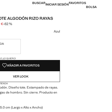
BUSCAR
FAVORITOS
INICIAR SESIÓN
BOLSA
OTE ALGODÓN RIZO RAYAS
9 €
-62 %
l tachado [25,99 € ]
 [9,99 € ]
n color
Azul
ICA
ble ¡Lo quiero!
ADES!
E ¡LO QUIERO!
AÑADIR A FAVORITOS
VER LOOK
 TIENDA
godón. Diseño tote. Estampado de rayas.
gas de hombro. Sin cierre. Producto en
.0 cm (Largo x Alto x Ancho)