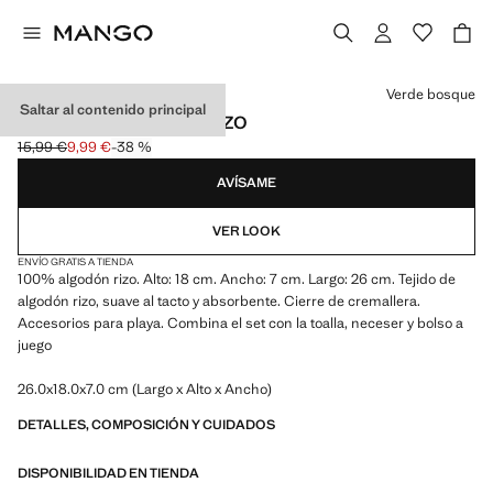
Selecciona un color
Verde bosque
Saltar al contenido principal
NECESER ALGODÓN RIZO
15,99 €
9,99 €
-38 %
Precio inicial tachado [15,99 € ]
Precio actual [9,99 € ]
AVÍSAME
VER LOOK
ENVÍO GRATIS A TIENDA
100% algodón rizo. Alto: 18 cm. Ancho: 7 cm. Largo: 26 cm. Tejido de
algodón rizo, suave al tacto y absorbente. Cierre de cremallera.
Accesorios para playa. Combina el set con la toalla, neceser y bolso a
juego
26.0x18.0x7.0 cm (Largo x Alto x Ancho)
DETALLES, COMPOSICIÓN Y CUIDADOS
DISPONIBILIDAD EN TIENDA