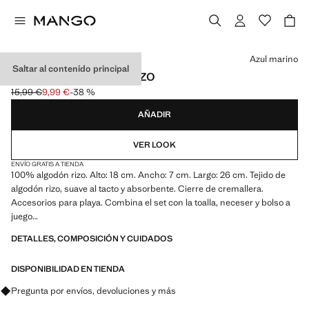
Selecciona un color
Azul marino
Saltar al contenido principal
NECESER ALGODÓN RIZO
15,99 €
9,99 €
-38 %
Precio inicial tachado [15,99 € ]
Precio actual [9,99 € ]
AÑADIR
VER LOOK
ENVÍO GRATIS A TIENDA
100% algodón rizo. Alto: 18 cm. Ancho: 7 cm. Largo: 26 cm. Tejido de
algodón rizo, suave al tacto y absorbente. Cierre de cremallera.
Accesorios para playa. Combina el set con la toalla, neceser y bolso a
juego
DETALLES, COMPOSICIÓN Y CUIDADOS
26.0x18.0x7.0 cm (Largo x Alto x Ancho)
DISPONIBILIDAD EN TIENDA
Pregunta por envíos, devoluciones y más