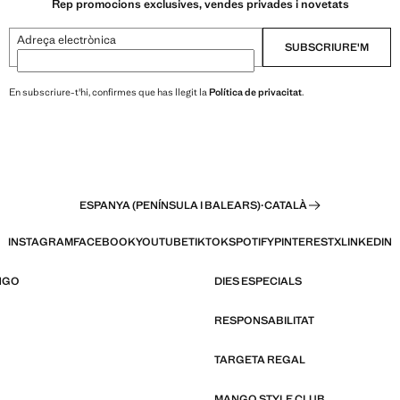
Rep promocions exclusives, vendes privades i novetats
Adreça electrònica
SUBSCRIURE'M
En subscriure-t'hi, confirmes que has llegit la
Política de privacitat
.
ESPANYA (PENÍNSULA I BALEARS)
·
CATALÀ
INSTAGRAM
FACEBOOK
YOUTUBE
TIKTOK
SPOTIFY
PINTEREST
X
LINKEDIN
NGO
DIES ESPECIALS
RESPONSABILITAT
TARGETA REGAL
MANGO STYLE CLUB