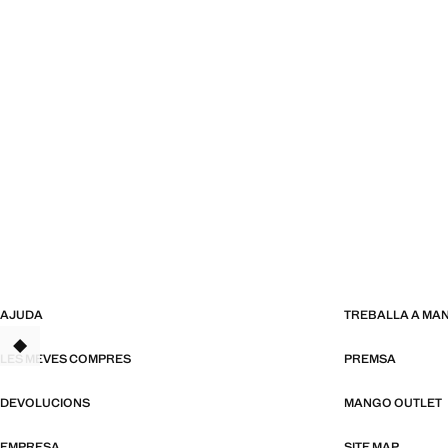
AJUDA
TREBALLA A MA
TANT
LES MEVES COMPRES
PREMSA
DEVOLUCIONS
MANGO OUTLET
EMPRESA
SITE MAP