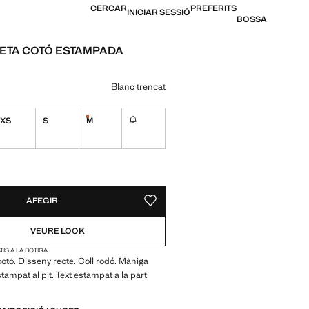
CERCAR
PREFERITS
INICIAR SESSIÓ
BOSSA
ETA COTÓ ESTAMPADA
12,99 € ]
n color
Blanc trencat
XS
S
M
L
Últimes unitats!
No disponible. Ho vull!
S!
E. HO VULL!
AFEGIR
DESAR COM A PREFERIT
VEURE LOOK
IS A LA BOTIGA
cotó. Disseny recte. Coll rodó. Màniga
stampat al pit. Text estampat a la part