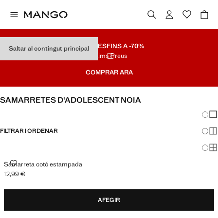
REBAIXES
FINS A -70%
Saltar al contingut principal
Últims Preus
COMPRAR ARA
SAMARRETES D'ADOLESCENT NOIA
Canvi
Mos
FILTRAR I ORDENAR
Mos
Mos
SAMARRETA COTÓ ESTAMPADA
Samarreta cotó estampada
12,99 €
Preu actual [12,99 € ]
AFEGIR