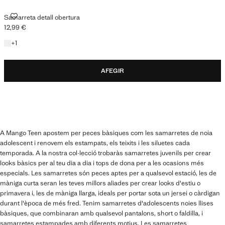
SAMARRETA DETALL OBERTURA
Samarreta detall obertura
12,99 €
Preu actual [12,99 € ]
+1 color
+
1
AFEGIR
A Mango Teen apostem per peces bàsiques com les samarretes de noia
adolescent i renovem els estampats, els teixits i les siluetes cada
temporada. A la nostra col·lecció trobaràs samarretes juvenils per crear
looks bàsics per al teu dia a dia i tops de dona per a les ocasions més
especials. Les samarretes són peces aptes per a qualsevol estació, les de
màniga curta seran les teves millors aliades per crear looks d'estiu o
primavera i, les de màniga llarga, ideals per portar sota un jersei o càrdigan
durant l'època de més fred. Tenim samarretes d'adolescents noies llises
bàsiques, que combinaran amb qualsevol pantalons, short o faldilla, i
samarretes estampades amb diferents motius. Les samarretes