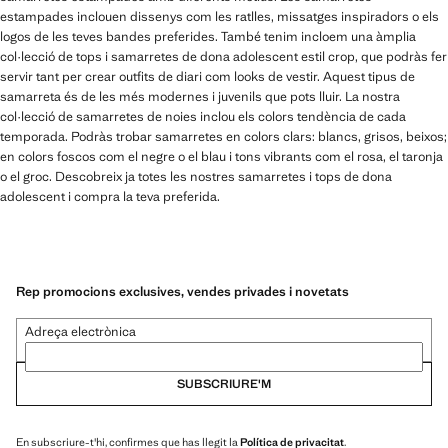
estampades inclouen dissenys com les ratlles, missatges inspiradors o els
logos de les teves bandes preferides. També tenim incloem una àmplia
col·lecció de tops i samarretes de dona adolescent estil crop, que podràs fer
servir tant per crear outfits de diari com looks de vestir. Aquest tipus de
samarreta és de les més modernes i juvenils que pots lluir. La nostra
col·lecció de samarretes de noies inclou els colors tendència de cada
temporada. Podràs trobar samarretes en colors clars: blancs, grisos, beixos;
en colors foscos com el negre o el blau i tons vibrants com el rosa, el taronja
o el groc. Descobreix ja totes les nostres samarretes i tops de dona
adolescent i compra la teva preferida.
Rep promocions exclusives, vendes privades i novetats
Adreça electrònica
SUBSCRIURE'M
En subscriure-t'hi, confirmes que has llegit la
Política de privacitat
.