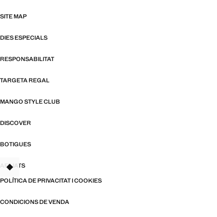
SITE MAP
DIES ESPECIALS
RESPONSABILITAT
TARGETA REGAL
MANGO STYLE CLUB
DISCOVER
BOTIGUES
AFILIATS
TANT
POLÍTICA DE PRIVACITAT I COOKIES
CONDICIONS DE VENDA