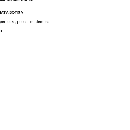
ITAT A BOTIGA
per looks, peces i tendències
NT