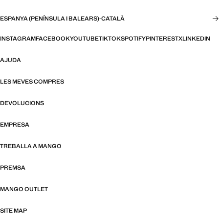
ESPANYA (PENÍNSULA I BALEARS)
·
CATALÀ
INSTAGRAM
FACEBOOK
YOUTUBE
TIKTOK
SPOTIFY
PINTEREST
X
LINKEDIN
AJUDA
LES MEVES COMPRES
DEVOLUCIONS
EMPRESA
TREBALLA A MANGO
PREMSA
MANGO OUTLET
SITE MAP