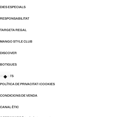
DIES ESPECIALS
RESPONSABILITAT
TARGETA REGAL
MANGO STYLE CLUB
DISCOVER
BOTIGUES
AFILIATS
TANT
POLÍTICA DE PRIVACITAT I COOKIES
CONDICIONS DE VENDA
CANAL ÈTIC