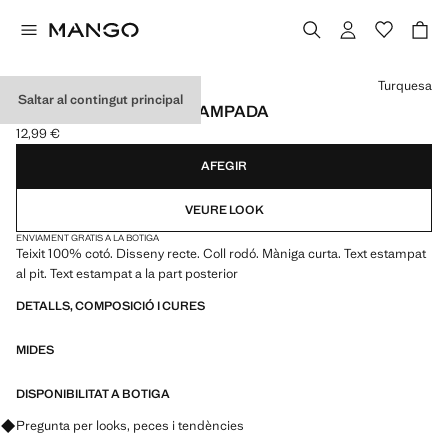
Selecciona un color
Turquesa
Saltar al contingut principal
SAMARRETA COTÓ ESTAMPADA
12,99 €
Preu actual [12,99 € ]
AFEGIR
VEURE LOOK
ENVIAMENT GRATIS A LA BOTIGA
Teixit 100% cotó. Disseny recte. Coll rodó. Màniga curta. Text estampat
al pit. Text estampat a la part posterior
DETALLS, COMPOSICIÓ I CURES
MIDES
DISPONIBILITAT A BOTIGA
Pregunta per looks, peces i tendències