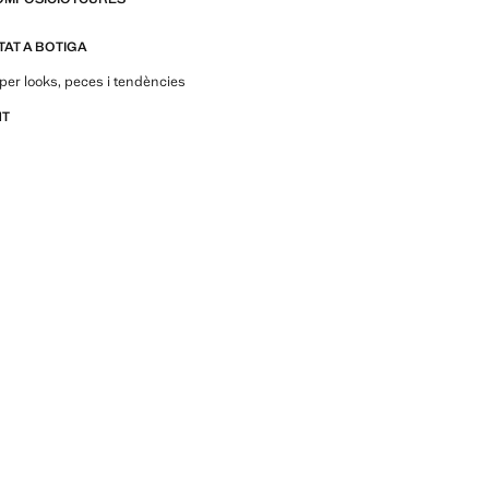
ITAT A BOTIGA
per looks, peces i tendències
NT