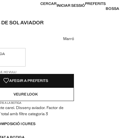
CERCAR
PREFERITS
INICIAR SESSIÓ
BOSSA
 DE SOL AVIADOR
12,99 € ]
n color
Marró
ICA
ble. Ho vull!
S!
E. HO VULL!
AFEGIR A PREFERITS
VEURE LOOK
IS A LA BOTIGA
te carei. Disseny aviador. Factor de
total amb filtre categoria 3
OMPOSICIÓ I CURES
ITAT A BOTIGA