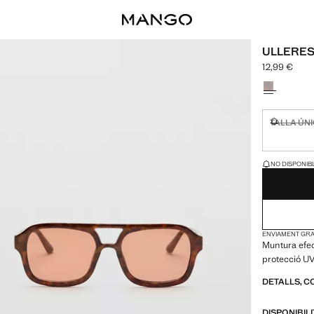
ULLERES
12,99 €
Preu actual [
Selecciona u
TALLA ÚN
No disponi
ÚLTIMES UNITAT
NO DISPONIBL
ENVIAMENT GRAT
Muntura efec
protecció UV 
DETALLS, C
DISPONIBIL