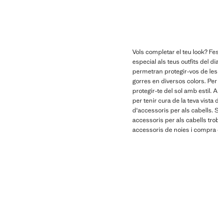
Preu actual [12,99 € ]
Preu actual [9,99 
Vols completar el teu look? Fe
especial als teus outfits del d
permetran protegir-vos de les
gorres en diversos colors. Per
protegir-te del sol amb estil.
per tenir cura de la teva vist
d'accessoris per als cabells. S
accessoris per als cabells tr
accessoris de noies i compra e