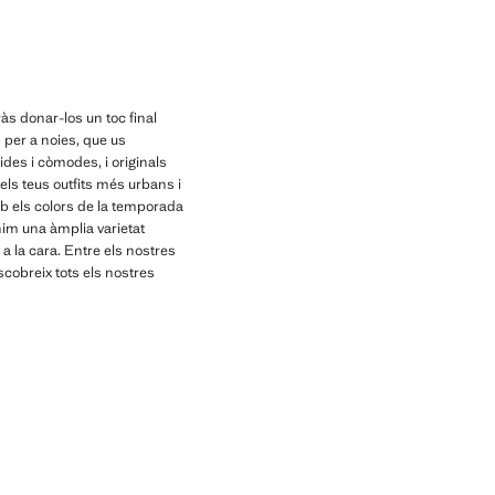
Preu actual [22,99 € ]
às donar-los un toc final
n per a noies, que us
des i còmodes, i originals
els teus outfits més urbans i
mb els colors de la temporada
nim una àmplia varietat
 a la cara. Entre els nostres
cobreix tots els nostres