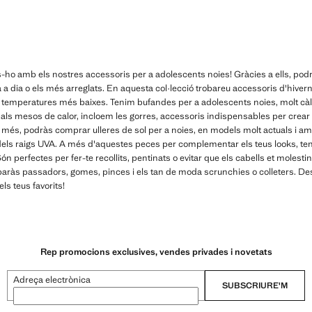
€ ]
Preu actual [9,99 € ]
s-ho amb els nostres accessoris per a adolescents noies! Gràcies a ells, podr
ia a dia o els més arreglats. En aquesta col·lecció trobareu accessoris d'hiver
 temperatures més baixes. Tenim bufandes per a adolescents noies, molt càli
 als mesos de calor, incloem les gorres, accessoris indispensables per crear 
 A més, podràs comprar ulleres de sol per a noies, en models molt actuals i a
a dels raigs UVA. A més d'aquestes peces per complementar els teus looks, te
ón perfectes per fer-te recollits, pentinats o evitar que els cabells et molestin
obaràs passadors, gomes, pinces i els tan de moda scrunchies o colleters. Des
ls teus favorits!
Rep promocions exclusives, vendes privades i novetats
Adreça electrònica
SUBSCRIURE'M