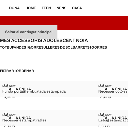
DONA
HOME
TEEN
NENS
CASA
Saltar al contingut principal
MÉS ACCESSORIS ADOLESCENT NOIA
TOT
BUFANDES I GORRES
ULLERES DE SOL
BARRETS I GORRES
FILTRAR I ORDENAR
FUNDA PORTÀTIL EMBUATADA ESTAMPADA
NECESSER CO
NEW NOW
NEW NOW
Talles
Talles
TALLA ÚNICA
TALLA ÚNICA
Funda portàtil embuatada estampada
Necesser cotó e
FUNDA PORTÀTIL EMBUATADA ESTAMPADA
NECES
19,99 €
12,99 €
Preu actual [19,99 € ]
Preu actual [12,99
NECESSER ESTAMPAT RATLLES
ESTOIG ESTAM
NEW NOW
NEW NOW
Talles
Talles
TALLA ÚNICA
TALLA ÚNICA
Necesser estampat ratlles
Estoig estampat t
NECESSER ESTAMPAT RATLLES
ESTOIG
12,99 €
9,99 €