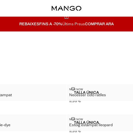
REBAIXES
FINS A -70%
Últims Preus
COMPRAR ARA
TÓ ESTAMPAT
NECESSER COTÓ RATLLES
NEW NOW
Talles
TALLA ÚNICA
stampat
Necesser cotó ratlles
SER COTÓ ESTAMPAT
NECESSER COTÓ RATLL
9,99 €
 € ]
Preu actual [9,99 € ]
PAT TIE-DYE
ESTOIG ESTAMPAT LLEOPARD
NEW NOW
Talles
TALLA ÚNICA
ie-dye
Estoig estampat lleopard
 ESTAMPAT TIE-DYE
ESTOIG ESTAMPAT LLE
9,99 €