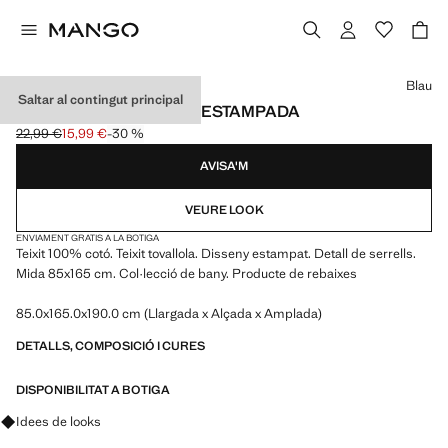
Selecciona un color
Blau
Saltar al contingut principal
TOVALLOLA DE PLATJA ESTAMPADA
22,99 €
15,99 €
-30 %
Preu inicial ratllat [22,99 € ]
Preu actual [15,99 € ]
AVISA'M
VEURE LOOK
ENVIAMENT GRATIS A LA BOTIGA
Teixit 100% cotó. Teixit tovallola. Disseny estampat. Detall de serrells.
Mida 85x165 cm. Col·lecció de bany. Producte de rebaixes
85.0x165.0x190.0 cm (Llargada x Alçada x Amplada)
DETALLS, COMPOSICIÓ I CURES
DISPONIBILITAT A BOTIGA
Pregunta per looks, peces i tendències
Idees de looks