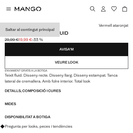
Selecciona un color
Vermell ataronjat
Saltar al contingut principal
FALDILLA ESTAMPAT FLUID
29,99 €
19,99 €
-33 %
Preu inicial ratllat [29,99 € ]
Preu actual [19,99 € ]
AVISA'M
VEURE LOOK
ENVIAMENT GRATIS A LA BOTIGA
Teixit fluid. Disseny recte. Disseny llarg. Disseny estampat. Tanca
lateral de cremallera. Amb folre interior. Total look
DETALLS, COMPOSICIÓ I CURES
MIDES
DISPONIBILITAT A BOTIGA
Pregunta per looks, peces i tendències