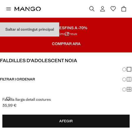
REBAIXES
FINS A -70%
Saltar al contingut principal
Últims Preus
COMPRAR ARA
FALDILLES D'ADOLESCENT NOIA
Canvi
Mos
FILTRAR I ORDENAR
Mos
Mos
FALDILLA LLARGA DETALL COSTURES
Faldilla llarga detall costures
35,99 €
Preu actual [35,99 € ]
AFEGIR