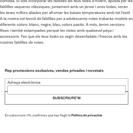
còmoda. Si vols incorporar les faldilles als teus looks d'hivern, aposta per les
faldilles vaqueres clàssiques, juntament amb un jersei i unes botes, seran
les teves millors aliades per afrontar les baixes temperatures amb tot l'estil.
A la nostra col·lecció de faldilles per a adolescents noies trobaràs models en
diferents colors: blanc, negre, blau, colors pastís. A més, tenim versions
llises i també estampades perquè les vistes amb qualsevol peça i
accessoris. Fes que els teus looks es vegin desenfadats i frescos amb les
nostres faldilles de noies.
Rep promocions exclusives, vendes privades i novetats
Adreça electrònica
SUBSCRIURE'M
En subscriure-t'hi, confirmes que has llegit la
Política de privacitat
.