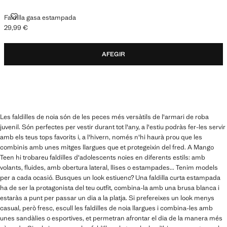
FALDILLA GASA ESTAMPADA
Faldilla gasa estampada
29,99 €
Preu actual [29,99 € ]
AFEGIR
Les faldilles de noia són de les peces més versàtils de l'armari de roba
juvenil. Són perfectes per vestir durant tot l'any, a l'estiu podràs fer-les servir
amb els teus tops favorits i, a l'hivern, només n'hi haurà prou que les
combinis amb unes mitges llargues que et protegeixin del fred. A Mango
Teen hi trobareu faldilles d'adolescents noies en diferents estils: amb
volants, fluides, amb obertura lateral, llises o estampades... Tenim models
per a cada ocasió. Busques un look estiuenc? Una faldilla curta estampada
ha de ser la protagonista del teu outfit, combina-la amb una brusa blanca i
estaràs a punt per passar un dia a la platja. Si prefereixes un look menys
casual, però fresc, escull les faldilles de noia llargues i combina-les amb
unes sandàlies o esportives, et permetran afrontar el dia de la manera més