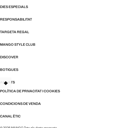
DIES ESPECIALS
RESPONSABILITAT
TARGETA REGAL
MANGO STYLE CLUB
DISCOVER
BOTIGUES
AFILIATS
TANT
POLÍTICA DE PRIVACITAT I COOKIES
CONDICIONS DE VENDA
CANAL ÈTIC
© 2026 MANGO Tots els drets reservats