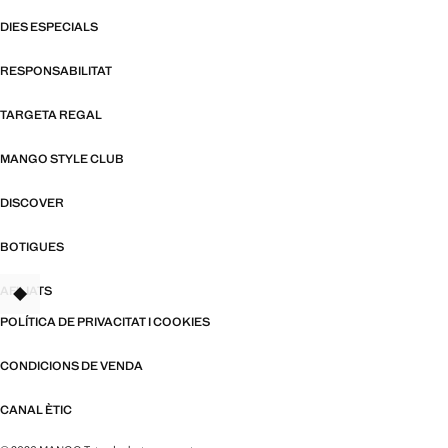
DIES ESPECIALS
RESPONSABILITAT
TARGETA REGAL
MANGO STYLE CLUB
DISCOVER
BOTIGUES
AFILIATS
TANT
POLÍTICA DE PRIVACITAT I COOKIES
CONDICIONS DE VENDA
CANAL ÈTIC