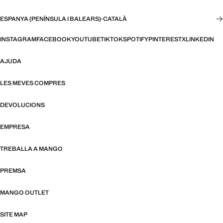
ESPANYA (PENÍNSULA I BALEARS)
·
CATALÀ
INSTAGRAM
FACEBOOK
YOUTUBE
TIKTOK
SPOTIFY
PINTEREST
X
LINKEDIN
AJUDA
LES MEVES COMPRES
DEVOLUCIONS
EMPRESA
TREBALLA A MANGO
PREMSA
MANGO OUTLET
SITE MAP