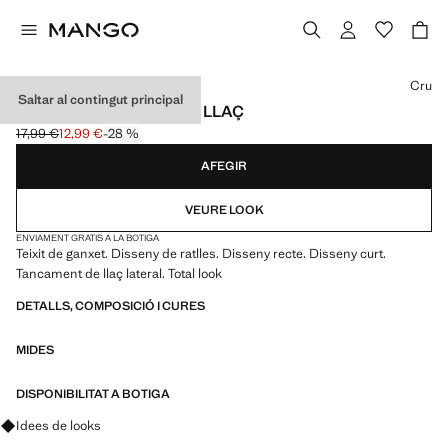
Selecciona un color
Cru
Saltar al contingut principal
MINIFALDILLA GANXET LLAÇ
17,99 €
12,99 €
-28 %
Preu inicial ratllat [17,99 € ]
Preu actual [12,99 € ]
AFEGIR
VEURE LOOK
ENVIAMENT GRATIS A LA BOTIGA
Teixit de ganxet. Disseny de ratlles. Disseny recte. Disseny curt.
Tancament de llaç lateral. Total look
DETALLS, COMPOSICIÓ I CURES
MIDES
DISPONIBILITAT A BOTIGA
Pregunta per looks, peces i tendències
Idees de looks