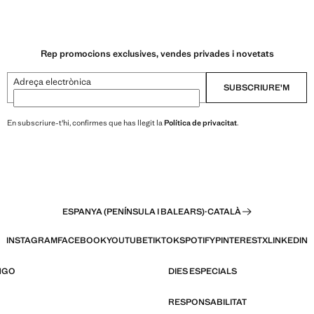
Rep promocions exclusives, vendes privades i novetats
Adreça electrònica
SUBSCRIURE'M
En subscriure-t'hi, confirmes que has llegit la
Política de privacitat
.
ESPANYA (PENÍNSULA I BALEARS)
·
CATALÀ
INSTAGRAM
FACEBOOK
YOUTUBE
TIKTOK
SPOTIFY
PINTEREST
X
LINKEDIN
NGO
DIES ESPECIALS
RESPONSABILITAT