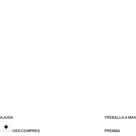
AJUDA
TREBALLA A MA
TANT
LES MEVES COMPRES
PREMSA