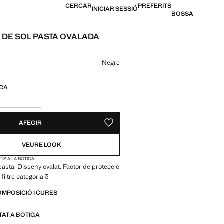
CERCAR
PREFERITS
INICIAR SESSIÓ
BOSSA
 DE SOL PASTA OVALADA
12,99 € ]
n color
Negre
ICA
S!
E. HO VULL!
AFEGIR
DESAR COM A PREFERIT
VEURE LOOK
IS A LA BOTIGA
asta. Disseny ovalat. Factor de protecció
filtre categoria 3
OMPOSICIÓ I CURES
ITAT A BOTIGA