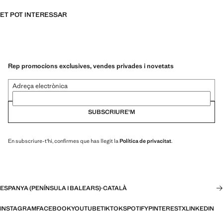
ET POT INTERESSAR
Rep promocions exclusives, vendes privades i novetats
Adreça electrònica
SUBSCRIURE'M
En subscriure-t'hi, confirmes que has llegit la
Política de privacitat
.
ESPANYA (PENÍNSULA I BALEARS)
·
CATALÀ
INSTAGRAM
FACEBOOK
YOUTUBE
TIKTOK
SPOTIFY
PINTEREST
X
LINKEDIN