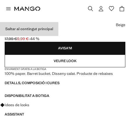
Selecciona un color
Beige
Saltar al contingut principal
GORRA BUCKET
17,99 €
9,99 €
-44 %
Preu inicial ratllat [17,99 € ]
Preu actual [9,99 € ]
AVISA'M
VEURE LOOK
ENVIAMENT GRATIS A LA BOTIGA
100% paper. Barret bucket. Disseny calat. Producte de rebaixes
DETALLS, COMPOSICIÓ I CURES
DISPONIBILITAT A BOTIGA
Pregunta per looks, peces i tendències
Idees de looks
ASSISTANT