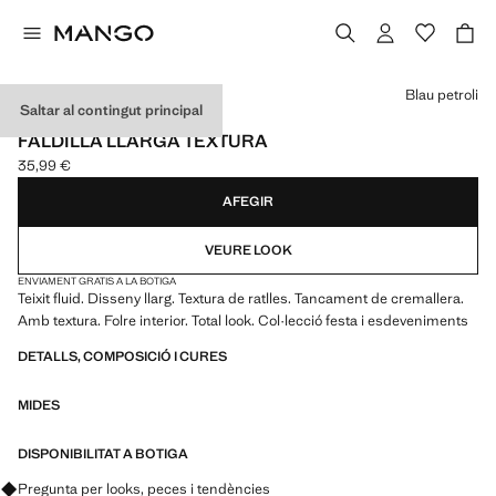
Selecciona un color
Blau petroli
Saltar al contingut principal
EVENTS
FALDILLA LLARGA TEXTURA
35,99 €
Preu actual [35,99 € ]
AFEGIR
VEURE LOOK
ENVIAMENT GRATIS A LA BOTIGA
Teixit fluid. Disseny llarg. Textura de ratlles. Tancament de cremallera.
Amb textura. Folre interior. Total look. Col·lecció festa i esdeveniments
DETALLS, COMPOSICIÓ I CURES
MIDES
DISPONIBILITAT A BOTIGA
Pregunta per looks, peces i tendències