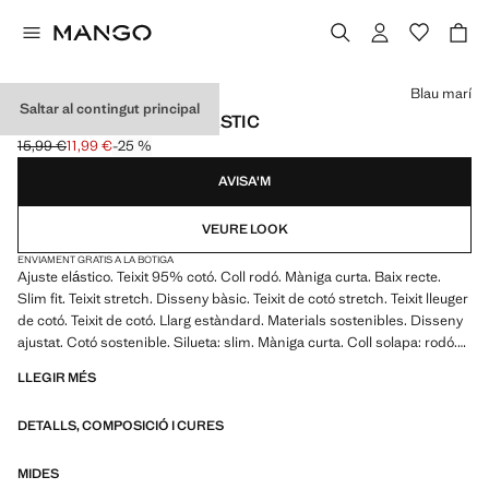
Selecciona un color
Blau marí
Saltar al contingut principal
SAMARRETA COTÓ ELÀSTIC
15,99 €
11,99 €
-25 %
Preu inicial ratllat [15,99 € ]
Preu actual [11,99 € ]
AVISA'M
VEURE LOOK
ENVIAMENT GRATIS A LA BOTIGA
Ajuste elástico. Teixit 95% cotó. Coll rodó. Màniga curta. Baix recte.
Slim fit. Teixit stretch. Disseny bàsic. Teixit de cotó stretch. Teixit lleuger
de cotó. Teixit de cotó. Llarg estàndard. Materials sostenibles. Disseny
ajustat. Cotó sostenible. Silueta: slim. Màniga curta. Coll solapa: rodó.
Temàtica centre. Llargada màniga: curta. Estem treballant per a reduir
LLEGIR MÉS
l'impacte que té la producció d'aquestes peces en el planeta. Cultivar
cotó de forma sostenible restringeix l'ús de productes químics. També
DETALLS, COMPOSICIÓ I CURES
ajuda a estalviar aigua, energia i manté les terres de cultiu netes
MIDES