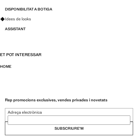
DISPONIBILITAT A BOTIGA
Pregunta per looks, peces i tendències
Idees de looks
ASSISTANT
ET POT INTERESSAR
HOME
Rep promocions exclusives, vendes privades i novetats
Adreça electrònica
SUBSCRIURE'M