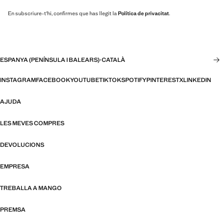
En subscriure-t'hi, confirmes que has llegit la
Política de privacitat
.
ESPANYA (PENÍNSULA I BALEARS)
·
CATALÀ
INSTAGRAM
FACEBOOK
YOUTUBE
TIKTOK
SPOTIFY
PINTEREST
X
LINKEDIN
AJUDA
LES MEVES COMPRES
DEVOLUCIONS
EMPRESA
TREBALLA A MANGO
PREMSA