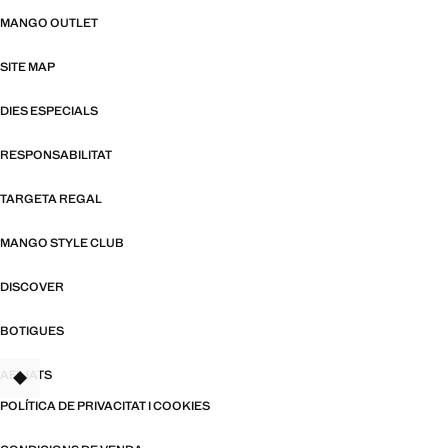
MANGO OUTLET
SITE MAP
DIES ESPECIALS
RESPONSABILITAT
TARGETA REGAL
MANGO STYLE CLUB
DISCOVER
BOTIGUES
AFILIATS
TANT
POLÍTICA DE PRIVACITAT I COOKIES