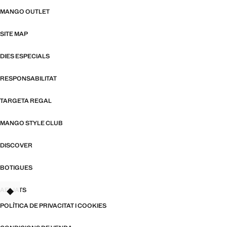
MANGO OUTLET
SITE MAP
DIES ESPECIALS
RESPONSABILITAT
TARGETA REGAL
MANGO STYLE CLUB
DISCOVER
BOTIGUES
AFILIATS
TANT
POLÍTICA DE PRIVACITAT I COOKIES