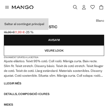
Selecciona un color
Blanc
Saltar al contingut principal
SAMARRETA COTÓ ELÀSTIC
15,99 €
11,99 €
-25 %
Preu inicial ratllat [15,99 € ]
Preu actual [11,99 € ]
AVISA'M
VEURE LOOK
ENVIAMENT GRATIS A LA BOTIGA
Ajuste elástico. Teixit 95% cotó. Coll rodó. Màniga curta. Baix recte.
Slim fit. Teixit stretch. Disseny bàsic. Teixit de cotó stretch. Teixit lleuger
de cotó. Teixit de cotó. Llarg estàndard. Materials sostenibles. Disseny
ajustat. Cotó sostenible. Silueta: slim. Màniga curta. Coll solapa: rodó.
Temàtica centre. Llargada màniga: curta. Estem treballant per a reduir
LLEGIR MÉS
l'impacte que té la producció d'aquestes peces en el planeta. Cultivar
cotó de forma sostenible restringeix l'ús de productes químics. També
DETALLS, COMPOSICIÓ I CURES
ajuda a estalviar aigua, energia i manté les terres de cultiu netes
MIDES