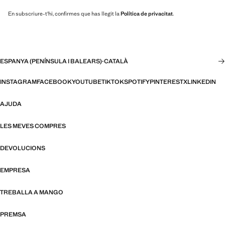
En subscriure-t'hi, confirmes que has llegit la
Política de privacitat
.
ESPANYA (PENÍNSULA I BALEARS)
·
CATALÀ
INSTAGRAM
FACEBOOK
YOUTUBE
TIKTOK
SPOTIFY
PINTEREST
X
LINKEDIN
AJUDA
LES MEVES COMPRES
DEVOLUCIONS
EMPRESA
TREBALLA A MANGO
PREMSA