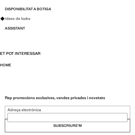
DISPONIBILITAT A BOTIGA
Pregunta per looks, peces i tendències
Idees de looks
ASSISTANT
ET POT INTERESSAR
HOME
Rep promocions exclusives, vendes privades i novetats
Adreça electrònica
SUBSCRIURE'M