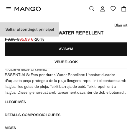
Selecciona un color
Blau nit
Saltar al contingut principal
GAVARDINA CINTURÓ WATER REPELLENT
119,99 €
95,99 €
-20 %
Preu inicial ratllat [119,99 € ]
Preu actual [95,99 € ]
AVISA'M
VEURE LOOK
ENVIAMENT GRATIS A LA BOTIGA
ESSENTIALS: Fets per durar. Water Repellent: L'acabat durador
d'aquesta peça protegeix de la pluja lleugera, repel·lint el contacte amb
l'aigua i les gotes de pluja. Teixit barreja de cotó. Teixit repel·lent a
l'aigua. Disseny encreuat amb tancament davanter de doble botonada.
Folre interior. Coll camiser. Travetes decoratives a les espatlles.
LLEGIR MÉS
Solapes de mossa i trau. Tanca de ganxo metàl·lic al coll. Cinturó
desmuntable a la cintura. Contrabotó intern per a major subjecció del
DETALLS, COMPOSICIÓ I CURES
botó exterior. Dues butxaques de viu davanteres. Màniga llarga amb
traus ajustables. Estil elegant i clàssic
MIDES