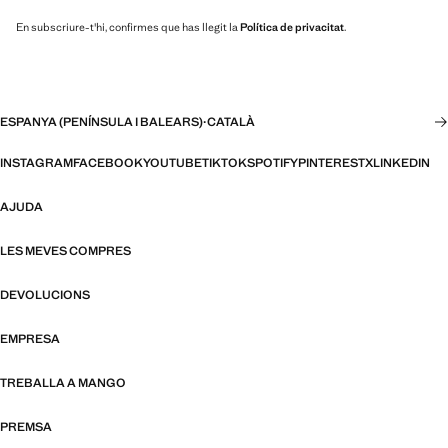
En subscriure-t'hi, confirmes que has llegit la
Política de privacitat
.
ESPANYA (PENÍNSULA I BALEARS)
·
CATALÀ
INSTAGRAM
FACEBOOK
YOUTUBE
TIKTOK
SPOTIFY
PINTEREST
X
LINKEDIN
AJUDA
LES MEVES COMPRES
DEVOLUCIONS
EMPRESA
TREBALLA A MANGO
PREMSA