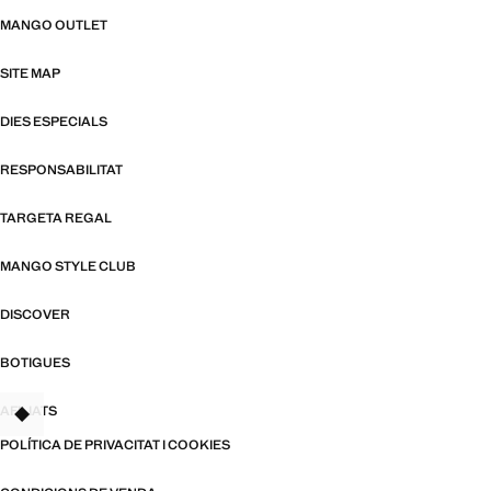
MANGO OUTLET
SITE MAP
DIES ESPECIALS
RESPONSABILITAT
TARGETA REGAL
MANGO STYLE CLUB
DISCOVER
BOTIGUES
AFILIATS
TANT
POLÍTICA DE PRIVACITAT I COOKIES