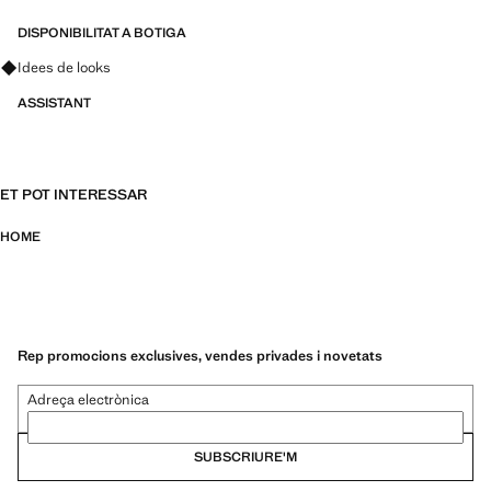
ESSENTIALS: Fetes per durar. Hem reforçat les nostres exigències de
qualitat afegint noves proves de resistència a les nostres peces.
DISPONIBILITAT A BOTIGA
Dissenyades tenint en compte acuradament la seva confecció, són
Pregunta per looks, peces i tendències
Idees de looks
encara més duradores, versàtils i atemporals.
ASSISTANT
ET POT INTERESSAR
HOME
Rep promocions exclusives, vendes privades i novetats
Adreça electrònica
SUBSCRIURE'M