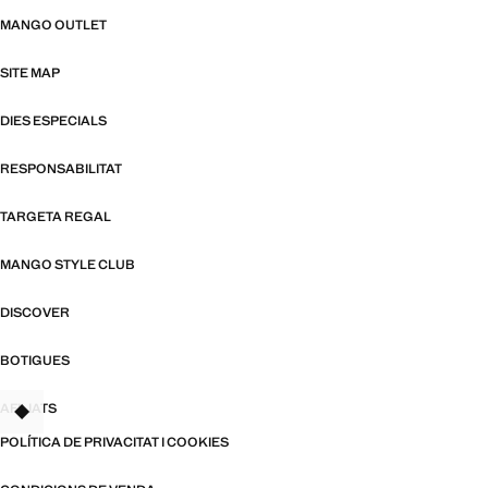
MANGO OUTLET
SITE MAP
DIES ESPECIALS
RESPONSABILITAT
TARGETA REGAL
MANGO STYLE CLUB
DISCOVER
BOTIGUES
AFILIATS
TANT
POLÍTICA DE PRIVACITAT I COOKIES