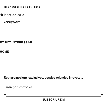
ESSENTIALS: Fetes per durar. Hem reforçat les nostres exigències de
qualitat afegint noves proves de resistència a les nostres peces.
DISPONIBILITAT A BOTIGA
Dissenyades tenint en compte acuradament la seva confecció, són
Pregunta per looks, peces i tendències
Idees de looks
encara més duradores, versàtils i atemporals.
ASSISTANT
ET POT INTERESSAR
HOME
Rep promocions exclusives, vendes privades i novetats
Adreça electrònica
SUBSCRIURE'M