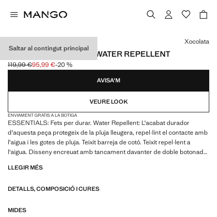
Selecciona un color
Xocolata
Saltar al contingut principal
GAVARDINA CINTURÓ WATER REPELLENT
119,99 €
95,99 €
-20 %
Preu inicial ratllat [119,99 € ]
Preu actual [95,99 € ]
AVISA'M
VEURE LOOK
ENVIAMENT GRATIS A LA BOTIGA
ESSENTIALS: Fets per durar. Water Repellent: L'acabat durador
d'aquesta peça protegeix de la pluja lleugera, repel·lint el contacte amb
l'aigua i les gotes de pluja. Teixit barreja de cotó. Teixit repel·lent a
l'aigua. Disseny encreuat amb tancament davanter de doble botonada.
Folre interior. Coll camiser. Travetes decoratives a les espatlles.
LLEGIR MÉS
Solapes de mossa i trau. Tanca de ganxo metàl·lic al coll. Cinturó
desmuntable a la cintura. Contrabotó intern per a major subjecció del
DETALLS, COMPOSICIÓ I CURES
botó exterior. Dues butxaques de viu davanteres. Màniga llarga amb
traus ajustables. Estil elegant i clàssic
MIDES