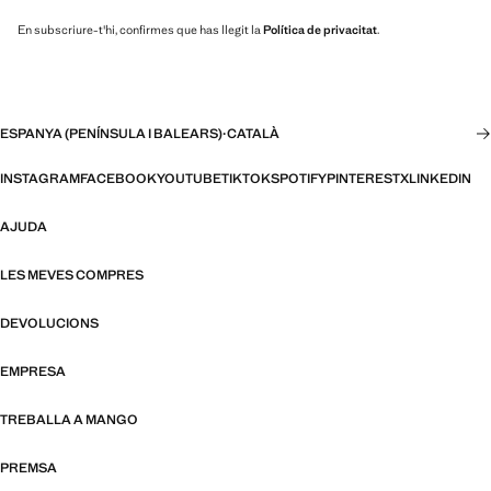
En subscriure-t'hi, confirmes que has llegit la
Política de privacitat
.
ESPANYA (PENÍNSULA I BALEARS)
·
CATALÀ
INSTAGRAM
FACEBOOK
YOUTUBE
TIKTOK
SPOTIFY
PINTEREST
X
LINKEDIN
AJUDA
LES MEVES COMPRES
DEVOLUCIONS
EMPRESA
TREBALLA A MANGO
PREMSA