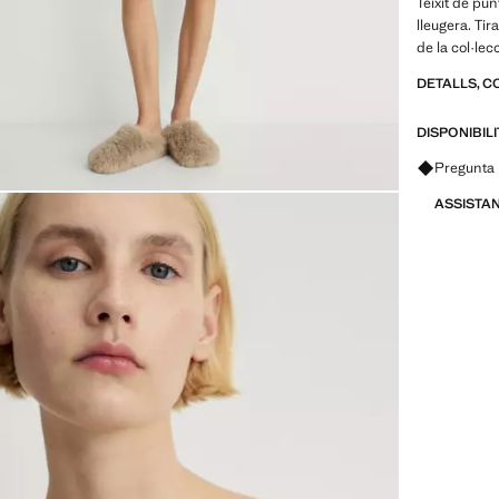
Teixit de pun
lleugera. T
de la col·lec
DETALLS, C
DISPONIBIL
Pregunta 
ASSISTA