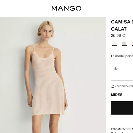
CAMISA 
CALAT
25,99 €
Preu actual 
Selecciona u
La model porta 
S
No disponi
ÚLTIMES UNITAT
NO DISPONIBL
MIDES
ENVIAMENT GRAT