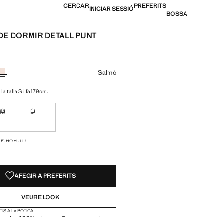
CERCAR
PREFERITS
INICIAR SESSIÓ
BOSSA
DE DORMIR DETALL PUNT
[25,99 € ]
n color
Salmó
la talla S i fa 179cm.
M
L
ble. Ho vull!
No disponible. Ho vull!
No disponible. Ho vull!
S!
E. HO VULL!
AFEGIR A PREFERITS
VEURE LOOK
IS A LA BOTIGA