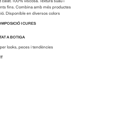
t calat. 100% viscosa. Textura suau i
irants fins. Combina amb més productes
ció. Disponible en diversos colors
OMPOSICIÓ I CURES
ITAT A BOTIGA
per looks, peces i tendències
NT