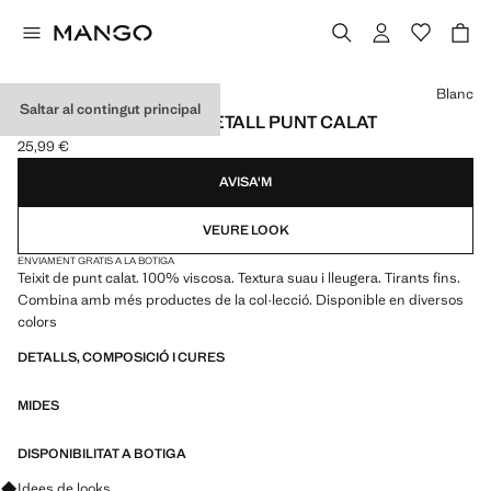
Selecciona un color
Blanc
Saltar al contingut principal
CAMISA DE DORMIR DETALL PUNT CALAT
25,99 €
Preu actual [25,99 € ]
AVISA'M
VEURE LOOK
ENVIAMENT GRATIS A LA BOTIGA
Teixit de punt calat. 100% viscosa. Textura suau i lleugera. Tirants fins.
Combina amb més productes de la col·lecció. Disponible en diversos
colors
DETALLS, COMPOSICIÓ I CURES
MIDES
DISPONIBILITAT A BOTIGA
Pregunta per looks, peces i tendències
Idees de looks