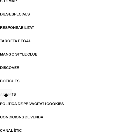
SITE MAP
DIES ESPECIALS
RESPONSABILITAT
TARGETA REGAL
MANGO STYLE CLUB
DISCOVER
BOTIGUES
AFILIATS
TANT
POLÍTICA DE PRIVACITAT I COOKIES
CONDICIONS DE VENDA
CANAL ÈTIC