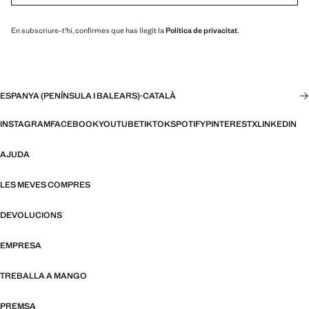
En subscriure-t'hi, confirmes que has llegit la
Política de privacitat
.
ESPANYA (PENÍNSULA I BALEARS)
·
CATALÀ
INSTAGRAM
FACEBOOK
YOUTUBE
TIKTOK
SPOTIFY
PINTEREST
X
LINKEDIN
AJUDA
LES MEVES COMPRES
DEVOLUCIONS
EMPRESA
TREBALLA A MANGO
PREMSA