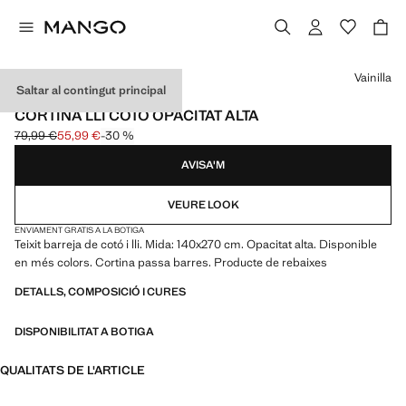
Selecciona un color
Vainilla
Saltar al contingut principal
LLI
CORTINA LLI COTÓ OPACITAT ALTA
79,99 €
55,99 €
-30 %
Preu inicial ratllat [79,99 € ]
Preu actual [55,99 € ]
AVISA'M
VEURE LOOK
ENVIAMENT GRATIS A LA BOTIGA
Teixit barreja de cotó i lli. Mida: 140x270 cm. Opacitat alta. Disponible
en més colors. Cortina passa barres. Producte de rebaixes
DETALLS, COMPOSICIÓ I CURES
DISPONIBILITAT A BOTIGA
QUALITATS DE L'ARTICLE