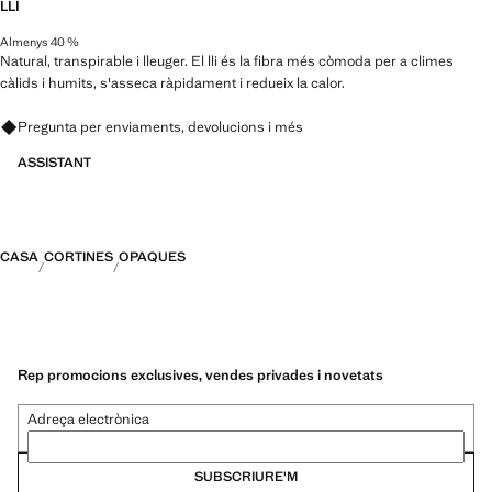
LLI
Almenys 40 %
Natural, transpirable i lleuger. El lli és la fibra més còmoda per a climes
càlids i humits, s'asseca ràpidament i redueix la calor.
Pregunta per enviaments, devolucions i més
ASSISTANT
CASA
CORTINES
OPAQUES
Rep promocions exclusives, vendes privades i novetats
Adreça electrònica
SUBSCRIURE'M