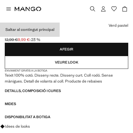
Selecciona un color
Verd pastel
Saltar al contingut principal
VESTIT COTÓ VOLANTS
12,99 €
9,99 €
-23 %
Preu inicial ratllat [12,99 € ]
Preu actual [9,99 € ]
AFEGIR
VEURE LOOK
ENVIAMENT GRATIS A LA BOTIGA
Teixit 100% cotó. Disseny recte. Disseny curt. Coll rodó. Sense
mànigues. Detall de volants al coll. Producte de rebaixes
DETALLS, COMPOSICIÓ I CURES
MIDES
DISPONIBILITAT A BOTIGA
Pregunta per looks, peces i tendències
Idees de looks