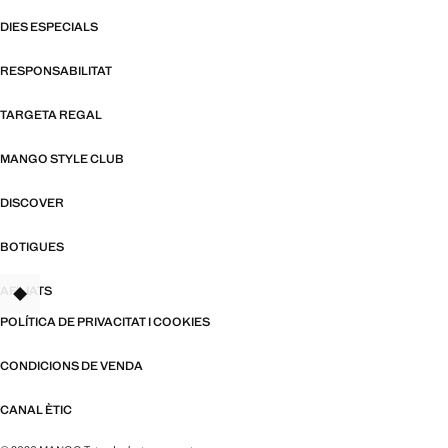
DIES ESPECIALS
RESPONSABILITAT
TARGETA REGAL
MANGO STYLE CLUB
DISCOVER
BOTIGUES
AFILIATS
TANT
POLÍTICA DE PRIVACITAT I COOKIES
CONDICIONS DE VENDA
CANAL ÈTIC