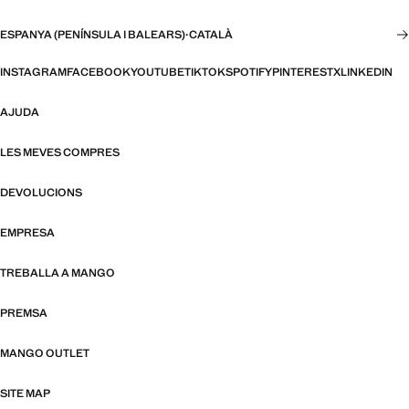
ESPANYA (PENÍNSULA I BALEARS)
·
CATALÀ
INSTAGRAM
FACEBOOK
YOUTUBE
TIKTOK
SPOTIFY
PINTEREST
X
LINKEDIN
AJUDA
LES MEVES COMPRES
DEVOLUCIONS
EMPRESA
TREBALLA A MANGO
PREMSA
MANGO OUTLET
SITE MAP