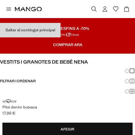
REBAIXES
FINS A -70%
Saltar al contingut principal
Últims Preus
COMPRAR ARA
VESTITS I GRANOTES DE BEBÈ NENA
Canvi
Mos
FILTRAR I ORDENAR
Mos
Mos
PITXI DENIM BUTXACA
NEW NOW
Pitxi denim butxaca
17,99 €
Preu actual [17,99 € ]
AFEGIR