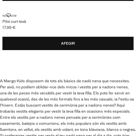
PITXI CURT TEXÀ
NEW NOW
Pitxi curt texà
17,99 €
Preu actual [17,99 € ]
AFEGIR
A Mango Kids disposem de tots els bàsics de nadó nena que necessites.
Per això, no podíem oblidar-nos dels micos i vestits per a nadons nenes,
una de les peces més versàtils per vestir la teva filla. Els pots fer servir en
qualsevol ocasió, des de les més formals fins a les més casuals, ia l'estiu oa
l'hivern. Estàs buscant vestits de cerimònia per a nadons nenes? Aquí
trobaràs vestits elegants per vestir la teva filla en ocasions més especials.
Entre els vestits per a nadons nenes pensats per a cerimònies com
casaments, batejos o comunions, els més populars són els vestits amb
lluentons, en vellut, els vestits amb volant, en tons blavosos, blancs o negres.
Si prefereixes vestits per vestir el teu nadó nena per al dia a dia, pots triar