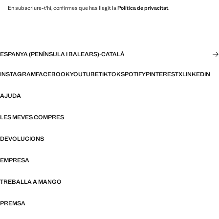
En subscriure-t'hi, confirmes que has llegit la
Política de privacitat
.
ESPANYA (PENÍNSULA I BALEARS)
·
CATALÀ
INSTAGRAM
FACEBOOK
YOUTUBE
TIKTOK
SPOTIFY
PINTEREST
X
LINKEDIN
AJUDA
LES MEVES COMPRES
DEVOLUCIONS
EMPRESA
TREBALLA A MANGO
PREMSA