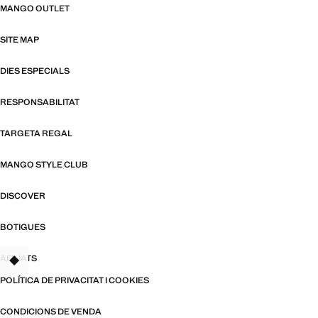
MANGO OUTLET
SITE MAP
DIES ESPECIALS
RESPONSABILITAT
TARGETA REGAL
MANGO STYLE CLUB
DISCOVER
BOTIGUES
AFILIATS
TANT
POLÍTICA DE PRIVACITAT I COOKIES
CONDICIONS DE VENDA