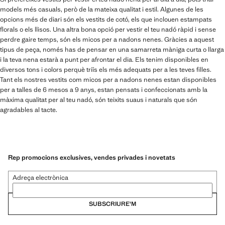
models més casuals, però de la mateixa qualitat i estil. Algunes de les
opcions més de diari són els vestits de cotó, els que inclouen estampats
florals o els llisos. Una altra bona opció per vestir el teu nadó ràpid i sense
perdre gaire temps, són els micos per a nadons nenes. Gràcies a aquest
tipus de peça, només has de pensar en una samarreta màniga curta o llarga
i la teva nena estarà a punt per afrontar el dia. Els tenim disponibles en
diversos tons i colors perquè triïs els més adequats per a les teves filles.
Tant els nostres vestits com micos per a nadons nenes estan disponibles
per a talles de 6 mesos a 9 anys, estan pensats i confeccionats amb la
màxima qualitat per al teu nadó, són teixits suaus i naturals que són
agradables al tacte.
Rep promocions exclusives, vendes privades i novetats
Adreça electrònica
SUBSCRIURE'M