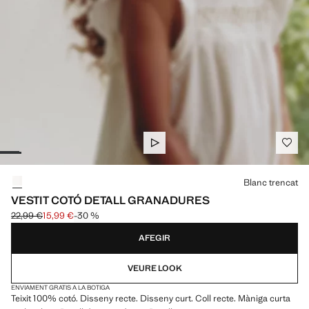
Selecciona un color
Blanc trencat
VESTIT COTÓ DETALL GRANADURES
22,99 €
15,99 €
-30 %
Preu inicial ratllat [22,99 € ]
Preu actual [15,99 € ]
AFEGIR
VEURE LOOK
ENVIAMENT GRATIS A LA BOTIGA
Teixit 100% cotó. Disseny recte. Disseny curt. Coll recte. Màniga curta