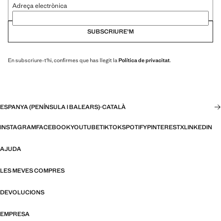
Adreça electrònica
SUBSCRIURE'M
En subscriure-t'hi, confirmes que has llegit la
Política de privacitat
.
ESPANYA (PENÍNSULA I BALEARS)
·
CATALÀ
INSTAGRAM
FACEBOOK
YOUTUBE
TIKTOK
SPOTIFY
PINTEREST
X
LINKEDIN
AJUDA
LES MEVES COMPRES
DEVOLUCIONS
EMPRESA