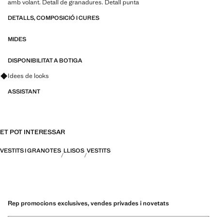
amb volant. Detall de granadures. Detall punta
DETALLS, COMPOSICIÓ I CURES
MIDES
DISPONIBILITAT A BOTIGA
Pregunta per looks, peces i tendències
Idees de looks
ASSISTANT
ET POT INTERESSAR
VESTITS I GRANOTES
LLISOS
VESTITS
Rep promocions exclusives, vendes privades i novetats