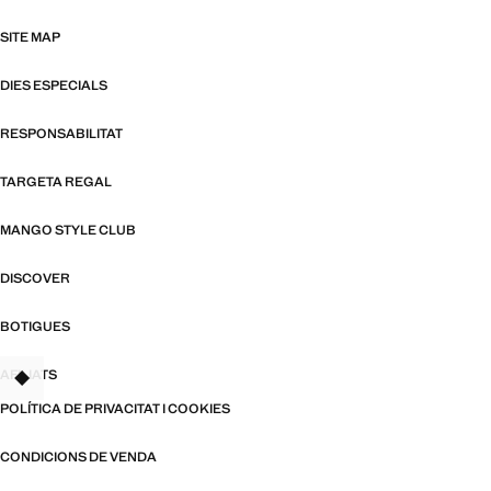
SITE MAP
DIES ESPECIALS
RESPONSABILITAT
TARGETA REGAL
MANGO STYLE CLUB
DISCOVER
BOTIGUES
AFILIATS
TANT
POLÍTICA DE PRIVACITAT I COOKIES
CONDICIONS DE VENDA