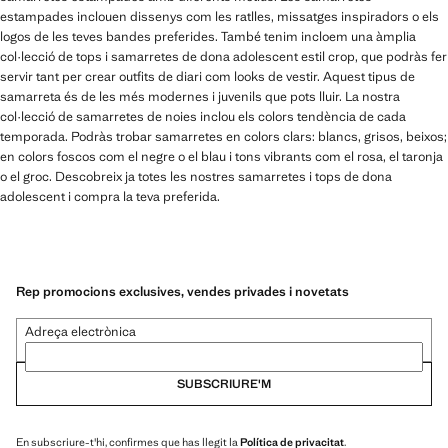
estampades inclouen dissenys com les ratlles, missatges inspiradors o els
logos de les teves bandes preferides. També tenim incloem una àmplia
col·lecció de tops i samarretes de dona adolescent estil crop, que podràs fer
servir tant per crear outfits de diari com looks de vestir. Aquest tipus de
samarreta és de les més modernes i juvenils que pots lluir. La nostra
col·lecció de samarretes de noies inclou els colors tendència de cada
temporada. Podràs trobar samarretes en colors clars: blancs, grisos, beixos;
en colors foscos com el negre o el blau i tons vibrants com el rosa, el taronja
o el groc. Descobreix ja totes les nostres samarretes i tops de dona
adolescent i compra la teva preferida.
Rep promocions exclusives, vendes privades i novetats
Adreça electrònica
SUBSCRIURE'M
En subscriure-t'hi, confirmes que has llegit la
Política de privacitat
.