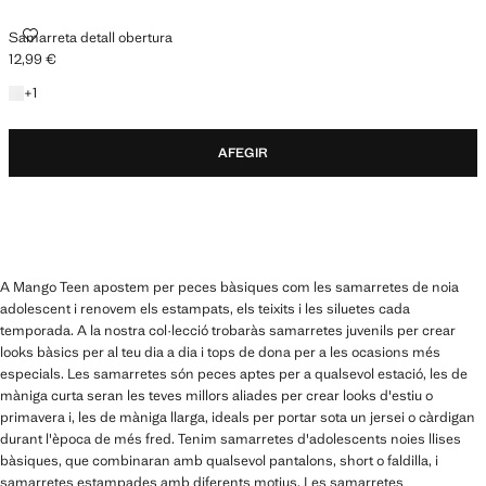
SAMARRETA DETALL OBERTURA
Samarreta detall obertura
12,99 €
Preu actual [12,99 € ]
+1 color
+
1
AFEGIR
A Mango Teen apostem per peces bàsiques com les samarretes de noia
adolescent i renovem els estampats, els teixits i les siluetes cada
temporada. A la nostra col·lecció trobaràs samarretes juvenils per crear
looks bàsics per al teu dia a dia i tops de dona per a les ocasions més
especials. Les samarretes són peces aptes per a qualsevol estació, les de
màniga curta seran les teves millors aliades per crear looks d'estiu o
primavera i, les de màniga llarga, ideals per portar sota un jersei o càrdigan
durant l'època de més fred. Tenim samarretes d'adolescents noies llises
bàsiques, que combinaran amb qualsevol pantalons, short o faldilla, i
samarretes estampades amb diferents motius. Les samarretes