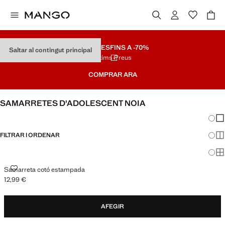
REBAIXES
FINS A -70%
Saltar al contingut principal
Últims Preus
COMPRAR ARA
SAMARRETES D'ADOLESCENT NOIA
Canvi
Mos
FILTRAR I ORDENAR
Mos
Mos
SAMARRETA COTÓ ESTAMPADA
Samarreta cotó estampada
12,99 €
Preu actual [12,99 € ]
AFEGIR