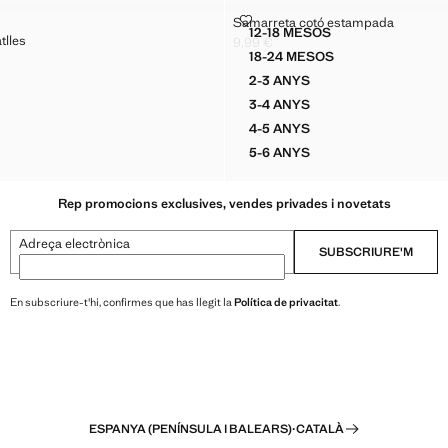
OTÓ RATLLES
SAMARRETA COTÓ ESTAMPADA
Samarreta cotó estampada
Talles
12-18 MESOS
tlles
RETA COTÓ RATLLES
SAMARRETA COTÓ EST
9,99 €
Preu actual [9,99 € ]
18-24 MESOS
RETA COTÓ RATLLES
SAMARRETA COTÓ EST
€ ]
2-3 ANYS
TA COTÓ RATLLES
SAMARRETA COTÓ ESTAM
3-4 ANYS
TA COTÓ RATLLES
SAMARRETA COTÓ ESTAM
4-5 ANYS
TA COTÓ RATLLES
SAMARRETA COTÓ ESTAM
5-6 ANYS
TA COTÓ RATLLES
SAMARRETA COTÓ ESTAM
Rep promocions exclusives, vendes privades i novetats
Adreça electrònica
SUBSCRIURE'M
En subscriure-t'hi, confirmes que has llegit la
Política de privacitat
.
ESPANYA (PENÍNSULA I BALEARS)
·
CATALÀ