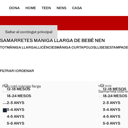
DONA
HOME
TEEN
NENS
CASA
Saltar al contingut principal
SAMARRETES MÀNIGA LLARGA DE BEBÈ NEN
TOT
MÀNIGA LLARGA
LLICÈNCIES
MÀNIGA CURTA
POLOS
LLISES
ESTAMPAD
FILTRAR I ORDENAR
POLO COTÓ MÀNIGA LLARGA
SAMARRETA 
Polo cotó màniga llarga
NEW NOW
Talles
Talles
12-18 MESOS
12-18 MESOS
Samarreta cotó 
POLO COTÓ MÀNIGA LLARGA
SAMAR
9,99 €
Preu actual [9,99 € ]
18-24 MESOS
18-24 MESOS
10,99 €
Colors
POLO COTÓ MÀNIGA LLARGA
SAMAR
Preu actual [10,99
2-3 ANYS
2-3 ANYS
POLO COTÓ MÀNIGA LLARGA
SAMARR
3-4 ANYS
3-4 ANYS
POLO COTÓ MÀNIGA LLARGA
SAMARR
4-5 ANYS
4-5 ANYS
POLO COTÓ MÀNIGA LLARGA
SAMARR
5-6 ANYS
5-6 ANYS
POLO COTÓ MÀNIGA LLARGA
SAMARR