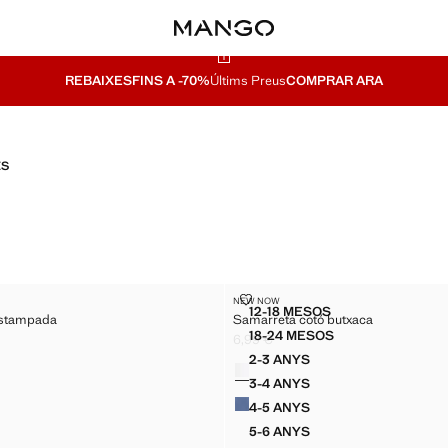
REBAIXES
FINS A -70%
Últims Preus
COMPRAR ARA
ES
COTÓ ESTAMPADA
SAMARRETA COTÓ BUTXACA
NEW NOW
Talles
12-18 MESOS
estampada
Samarreta cotó butxaca
RETA COTÓ ESTAMPADA
SAMARRETA COTÓ BUTX
18-24 MESOS
6,99 €
RETA COTÓ ESTAMPADA
SAMARRETA COTÓ BUT
 € ]
Preu actual [6,99 € ]
2-3 ANYS
Colors
ETA COTÓ ESTAMPADA
SAMARRETA COTÓ BUTXA
3-4 ANYS
ETA COTÓ ESTAMPADA
SAMARRETA COTÓ BUTXA
4-5 ANYS
ETA COTÓ ESTAMPADA
SAMARRETA COTÓ BUTXA
5-6 ANYS
ETA COTÓ ESTAMPADA
SAMARRETA COTÓ BUTXA