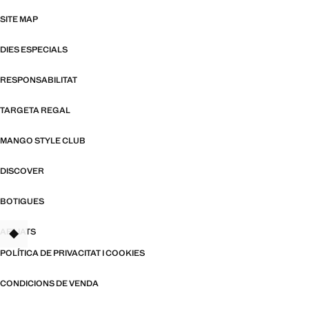
SITE MAP
DIES ESPECIALS
RESPONSABILITAT
TARGETA REGAL
MANGO STYLE CLUB
DISCOVER
BOTIGUES
AFILIATS
TANT
POLÍTICA DE PRIVACITAT I COOKIES
CONDICIONS DE VENDA