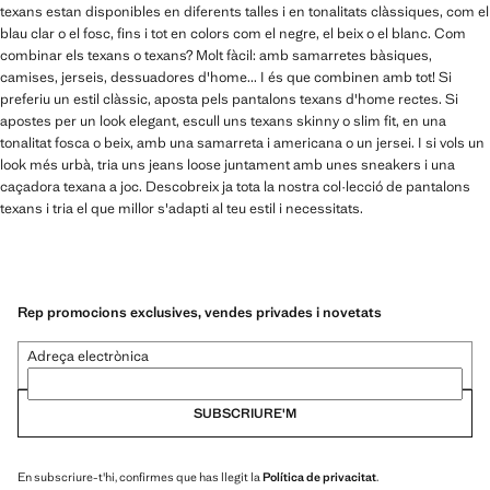
texans estan disponibles en diferents talles i en tonalitats clàssiques, com el
blau clar o el fosc, fins i tot en colors com el negre, el beix o el blanc. Com
combinar els texans o texans? Molt fàcil: amb samarretes bàsiques,
camises, jerseis, dessuadores d'home... I és que combinen amb tot! Si
preferiu un estil clàssic, aposta pels pantalons texans d'home rectes. Si
apostes per un look elegant, escull uns texans skinny o slim fit, en una
tonalitat fosca o beix, amb una samarreta i americana o un jersei. I si vols un
look més urbà, tria uns jeans loose juntament amb unes sneakers i una
caçadora texana a joc. Descobreix ja tota la nostra col·lecció de pantalons
texans i tria el que millor s'adapti al teu estil i necessitats.
Rep promocions exclusives, vendes privades i novetats
Adreça electrònica
SUBSCRIURE'M
En subscriure-t'hi, confirmes que has llegit la
Política de privacitat
.