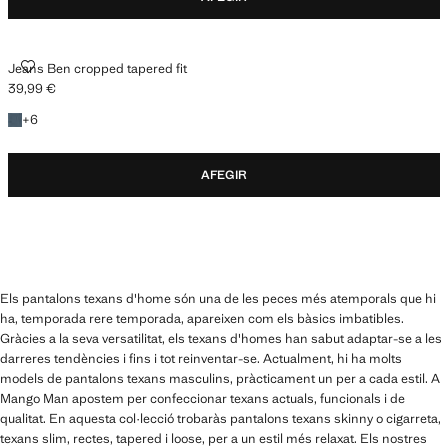
JEANS BEN CROPPED TAPERED FIT
Jeans Ben cropped tapered fit
39,99 €
Preu actual [39,99 € ]
+6 colors
+
6
AFEGIR
Els pantalons texans d'home són una de les peces més atemporals que hi
ha, temporada rere temporada, apareixen com els bàsics imbatibles.
Gràcies a la seva versatilitat, els texans d'homes han sabut adaptar-se a les
darreres tendències i fins i tot reinventar-se. Actualment, hi ha molts
models de pantalons texans masculins, pràcticament un per a cada estil. A
Mango Man apostem per confeccionar texans actuals, funcionals i de
qualitat. En aquesta col·lecció trobaràs pantalons texans skinny o cigarreta,
texans slim, rectes, tapered i loose, per a un estil més relaxat. Els nostres