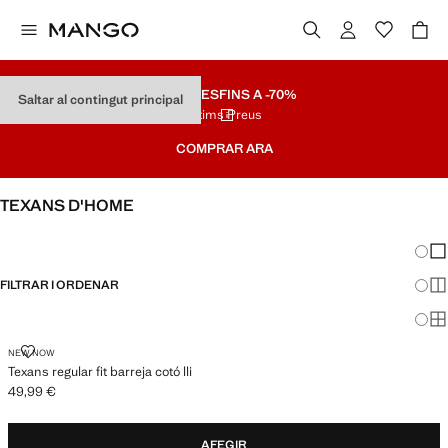
REBAIXES
FINS A -70%
Saltar al contingut principal
Últims Preus
COMPRAR ARA
TEXANS D'HOME
VEURE-HO TOT
SLIM
Canvi
Mos
FILTRAR I ORDENAR
Mos
Mos
TEXANS REGULAR FIT BARREJA COTÓ LLI
NEW NOW
Texans regular fit barreja cotó lli
49,99 €
Preu actual [49,99 € ]
AFEGIR