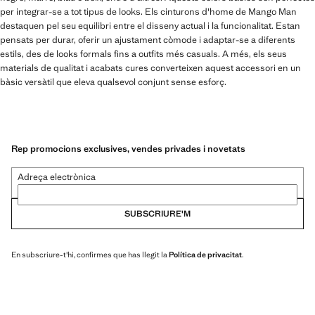
per integrar-se a tot tipus de looks. Els cinturons d'home de Mango Man
destaquen pel seu equilibri entre el disseny actual i la funcionalitat. Estan
pensats per durar, oferir un ajustament còmode i adaptar-se a diferents
estils, des de looks formals fins a outfits més casuals. A més, els seus
materials de qualitat i acabats cures converteixen aquest accessori en un
bàsic versàtil que eleva qualsevol conjunt sense esforç.
Rep promocions exclusives, vendes privades i novetats
Adreça electrònica
SUBSCRIURE'M
En subscriure-t'hi, confirmes que has llegit la
Política de privacitat
.