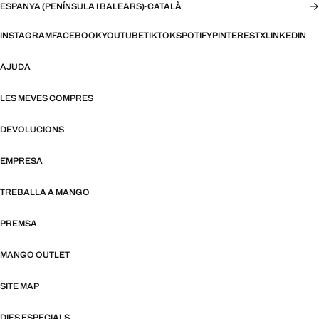
ESPANYA (PENÍNSULA I BALEARS)
·
CATALÀ
INSTAGRAM
FACEBOOK
YOUTUBE
TIKTOK
SPOTIFY
PINTEREST
X
LINKEDIN
AJUDA
LES MEVES COMPRES
DEVOLUCIONS
EMPRESA
TREBALLA A MANGO
PREMSA
MANGO OUTLET
SITE MAP
DIES ESPECIALS