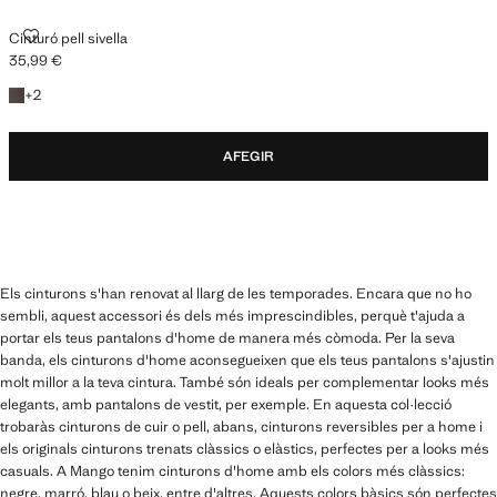
CINTURÓ PELL SIVELLA
Cinturó pell sivella
35,99 €
Preu actual [35,99 € ]
+2 colors
+
2
AFEGIR
Els cinturons s'han renovat al llarg de les temporades. Encara que no ho
sembli, aquest accessori és dels més imprescindibles, perquè t'ajuda a
portar els teus pantalons d'home de manera més còmoda. Per la seva
banda, els cinturons d'home aconsegueixen que els teus pantalons s'ajustin
molt millor a la teva cintura. També són ideals per complementar looks més
elegants, amb pantalons de vestit, per exemple. En aquesta col·lecció
trobaràs cinturons de cuir o pell, abans, cinturons reversibles per a home i
els originals cinturons trenats clàssics o elàstics, perfectes per a looks més
casuals. A Mango tenim cinturons d'home amb els colors més clàssics:
negre, marró, blau o beix, entre d'altres. Aquests colors bàsics són perfectes