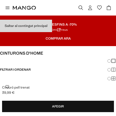
REBAIXES
FINS A -70%
Saltar al contingut principal
Últims Preus
COMPRAR ARA
CINTURONS D'HOME
Canvi
Mos
FILTRAR I ORDENAR
Mos
Mos
CINTURÓ PELL TRENAT
Cinturó pell trenat
39,99 €
Preu actual [39,99 € ]
AFEGIR