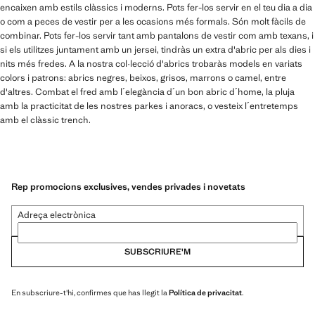
encaixen amb estils clàssics i moderns. Pots fer-los servir en el teu dia a dia
o com a peces de vestir per a les ocasions més formals. Són molt fàcils de
combinar. Pots fer-los servir tant amb pantalons de vestir com amb texans, i
si els utilitzes juntament amb un jersei, tindràs un extra d'abric per als dies i
nits més fredes. A la nostra col·lecció d'abrics trobaràs models en variats
colors i patrons: abrics negres, beixos, grisos, marrons o camel, entre
d'altres. Combat el fred amb l´elegància d´un bon abric d´home, la pluja
amb la practicitat de les nostres parkes i anoracs, o vesteix l´entretemps
amb el clàssic trench.
Rep promocions exclusives, vendes privades i novetats
Adreça electrònica
SUBSCRIURE'M
En subscriure-t'hi, confirmes que has llegit la
Política de privacitat
.