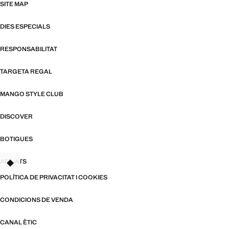
SITE MAP
DIES ESPECIALS
RESPONSABILITAT
TARGETA REGAL
MANGO STYLE CLUB
DISCOVER
BOTIGUES
AFILIATS
TANT
POLÍTICA DE PRIVACITAT I COOKIES
CONDICIONS DE VENDA
CANAL ÈTIC