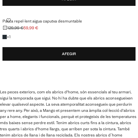
PARCA REPEL·LENT AIGUA CAPUTXA DESMUNTABLE
Parca repel·lent aigua caputxa desmuntable
129,99 €
59,99 €
Preu inicial ratllat [129,99 € ]
Preu actual [59,99 € ]
+1 color
+
1
AFEGIR
Les peces exteriors, com els abrics d'home, són essencials al teu armari,
sigui la temporada que sigui. No hi ha dubte que els abrics aconsegueixen
elevar qualsevol aspecte. La seva atemporalitat aconsegueix que perdurin
any rere any. Per això, a Mango et presentem una àmplia col·lecció d'abrics
per a home, elegants i funcionals, perquè et protegeixis de les temperatures
més baixes sense perdre estil. Tenim abrics curts fins a la cintura, abrics
tres quarts i abrics d'home llargs, que arriben per sota la cintura. També
tenim abrics de llana i de llana reciclada. Els nostres abrics d´home