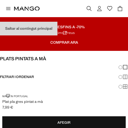
REBAIXES
FINS A -70%
Saltar al contingut principal
Últims Preus
COMPRAR ARA
PLATS PINTATS A MÀ
Canvi
Mos
FILTRAR I ORDENAR
Mos
Mos
PLAT PLA GRES PINTAT A MÀ
MADE IN PORTUGAL
Plat pla gres pintat a mà
7,99 €
Preu actual [7,99 € ]
AFEGIR