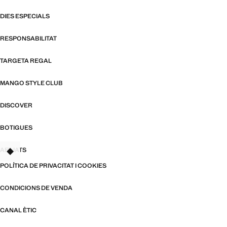
DIES ESPECIALS
RESPONSABILITAT
TARGETA REGAL
MANGO STYLE CLUB
DISCOVER
BOTIGUES
AFILIATS
TANT
POLÍTICA DE PRIVACITAT I COOKIES
CONDICIONS DE VENDA
CANAL ÈTIC