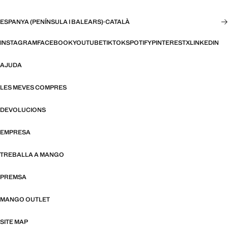
ESPANYA (PENÍNSULA I BALEARS)
·
CATALÀ
INSTAGRAM
FACEBOOK
YOUTUBE
TIKTOK
SPOTIFY
PINTEREST
X
LINKEDIN
AJUDA
LES MEVES COMPRES
DEVOLUCIONS
EMPRESA
TREBALLA A MANGO
PREMSA
MANGO OUTLET
SITE MAP