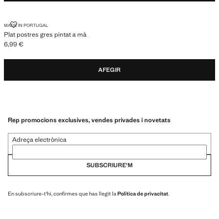
PLAT POSTRES GRES PINTAT A MÀ
MADE IN PORTUGAL
Plat postres gres pintat a mà
6,99 €
Preu actual [6,99 € ]
AFEGIR
Rep promocions exclusives, vendes privades i novetats
Adreça electrònica
SUBSCRIURE'M
En subscriure-t'hi, confirmes que has llegit la
Política de privacitat
.