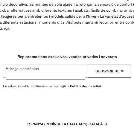
ció decorativa, les mantes de sofà ajuden a reforçar la sensació de confort i
 trobar alternatives amb diferents textures i acabats, fàcils de combinar amb alt
 lleugeres per a entretemps i models càlids per a l'hivern La varietat d'aque
 diferents estacions i moments d'ús. Així pots mantenir lequilibri entre con
tança.
Rep promocions exclusives, vendes privades i novetats
Adreça electrònica
SUBSCRIURE'M
En subscriure-t'hi, confirmes que has llegit la
Política de privacitat
.
ESPANYA (PENÍNSULA I BALEARS)
·
CATALÀ