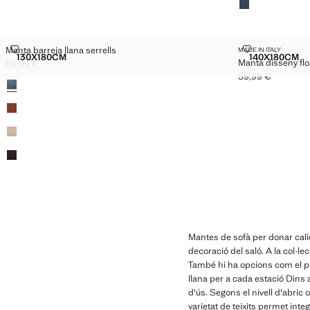
MANTA BARREJA LLANA SERRELLS
MANTA DISSE
Manta barreja llana serrells
MADE IN ITALY
Talles
Talles
130X180CM
140X180CM
Manta disseny flor
MANTA BARREJA LLANA SERRELLS
MANTA 
59,99 €
Preu actual [59,99 € ]
59,99 €
Colors
Preu actual [59,99
Mantes de sofà per donar calid
decoració del saló. A la col·l
També hi ha opcions com el pla
llana per a cada estació Dins
d'ús. Segons el nivell d'abri
varietat de teixits permet int