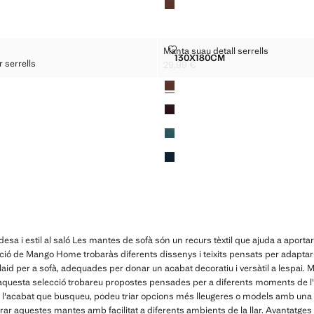
NY FLOR SERRELLS
MANTA SUAU DETALL SERRELLS
Manta suau detall serrells
Talles
130X180CM
 serrells
DISSENY FLOR SERRELLS
MANTA SUAU DETALL SE
29,99 €
Preu actual [29,99 € ]
Colors
 € ]
esa i estil al saló Les mantes de sofà són un recurs tèxtil que ajuda a aportar
ecció de Mango Home trobaràs diferents dissenys i teixits pensats per adaptar-
id per a sofà, adequades per donar un acabat decoratiu i versàtil a lespai. Man
 aquesta selecció trobareu propostes pensades per a diferents moments de l'a
c o l'acabat que busqueu, podeu triar opcions més lleugeres o models amb una
egrar aquestes mantes amb facilitat a diferents ambients de la llar. Avantatg