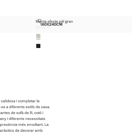
MANTA EFECTE PÈL GRAN
Manta efecte pèl gran
Talles
160X240CM
RRELLS
MANTA EFECTE PÈL GRAN
29,99 €
Preu actual [29,99 € ]
Colors
 calidesa i completar la
se a diferents estils de casa.
tes de sofà de lli, cotó i
ny i diferents necessitats
 presència més envoltant. La
es pràctics de decorar amb