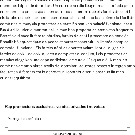
moments i tipus de dormitori. Un edredó nòrdic lleuger resulta pràctic per a
entretemps o per a espais ben aclimatats, mentre que els farcits de coixí i
els farcits de coixí permeten completar el llit amb una base còmoda i fàcil de
combinar. A més, els protectors de matalàs són una solució funcional per a
l'ús diari i ajuden a mantenir el llit més ben preparat en contextos freqüents.
Beneficis d'escollir farcits nòrdics, farcits de coixí i protectors de matalàs
Escollir bé aquest tipus de peces et permet construir un llit més complet,
còmode i funcional. Els farcits nòrdics aporten volum i abric lleuger, els
farcits de coixí i de coixí ajuden a completar el conjunt, i els protectors de
matalàs afegeixen una capa addicional de cura a l'ús quotidià. A més, en
combinar-se amb altres tèxtils del dormitori, aquestes peces s'integren amb
facilitat en diferents estils decoratius i contribueixen a crear un llit més
cuidat i equilibrat.
Rep promocions exclusives, vendes privades i novetats
Adreça electrònica
SUBSCRIURE'M