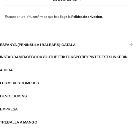
En subscriure-t'hi, confirmes que has llegit la
Política de privacitat
.
ESPANYA (PENÍNSULA I BALEARS)
·
CATALÀ
INSTAGRAM
FACEBOOK
YOUTUBE
TIKTOK
SPOTIFY
PINTEREST
X
LINKEDIN
AJUDA
LES MEVES COMPRES
DEVOLUCIONS
EMPRESA
TREBALLA A MANGO