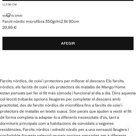
LLIT 90 CM
FARCIT NÒRDIC MICROFIBRA 350GR/M2 LLIT 90CM
MADE IN SPAIN
Farcit nòrdic microfibra 350gr/m2 llit 90cm
29,99 €
Preu actual [29,99 € ]
AFEGIR
Farcits nòrdics, de coixí i protectors per millorar el descans Els farcits
nòrdics, els farcits de coixí i els protectors de matalàs de Mango Home
estan pensats per fer el llit més còmode i funcional al dia a dia. Dins aquesta
col·lecció trobaràs opcions lleugeres per completar el descans amb
practicitat, des de farcits nòrdics de microfibra fins a farcits de coixí i
protectors de matalàs en teixits suaus. Són peces que ajuden a vestir el llit
de forma completa ia adaptar-lo a diferents necessitats d'ús, tant a
dormitoris principals com a habitacions de convidats o segones
residències. Farcits nòrdics i edredó nòrdic per a una sensació lleugera i
confortable Aquesta selecció reuneix opcions pensades per a diferents