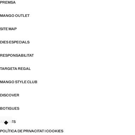
PREMSA
MANGO OUTLET
SITE MAP
DIES ESPECIALS
RESPONSABILITAT
TARGETA REGAL
MANGO STYLE CLUB
DISCOVER
BOTIGUES
AFILIATS
TANT
POLÍTICA DE PRIVACITAT I COOKIES