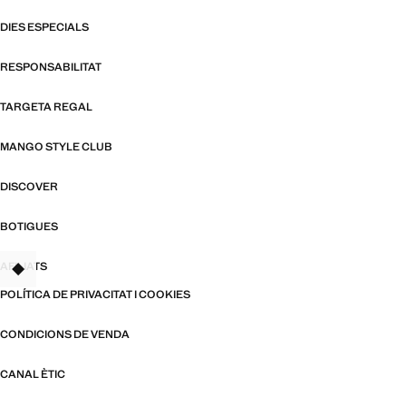
DIES ESPECIALS
RESPONSABILITAT
TARGETA REGAL
MANGO STYLE CLUB
DISCOVER
BOTIGUES
AFILIATS
TANT
POLÍTICA DE PRIVACITAT I COOKIES
CONDICIONS DE VENDA
CANAL ÈTIC