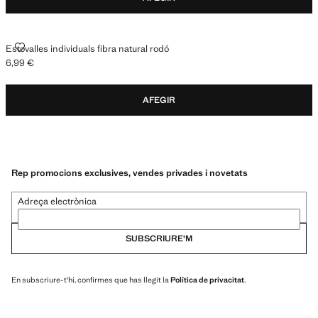
ESTOVALLES INDIVIDUALS FIBRA NATURAL RODÓ
Estovalles individuals fibra natural rodó
6,99 €
Preu actual [6,99 € ]
AFEGIR
Rep promocions exclusives, vendes privades i novetats
Adreça electrònica
SUBSCRIURE'M
En subscriure-t'hi, confirmes que has llegit la
Política de privacitat
.