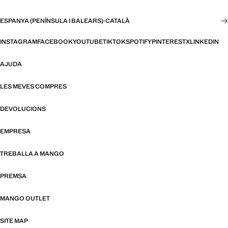
ESPANYA (PENÍNSULA I BALEARS)
·
CATALÀ
INSTAGRAM
FACEBOOK
YOUTUBE
TIKTOK
SPOTIFY
PINTEREST
X
LINKEDIN
AJUDA
LES MEVES COMPRES
DEVOLUCIONS
EMPRESA
TREBALLA A MANGO
PREMSA
MANGO OUTLET
SITE MAP