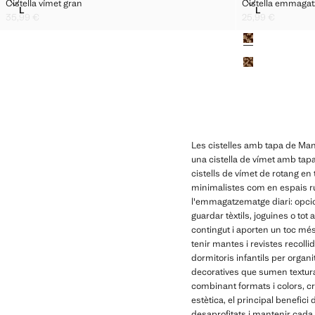
CISTELLA VÍMET GRAN
CISTELLA E
Cistella vímet gran
Cistella emmagat
Talles
Talles
L
L
CISTELLA VÍMET GRAN
CISTELLA 
35,99 €
25,99 €
Preu actual [35,99 € ]
Preu actual [25,99
Colors
Les cistelles amb tapa de Man
una cistella de vímet amb tapa
cistells de vímet de rotang en
minimalistes com en espais rú
l'emmagatzematge diari: opcio
guardar tèxtils, joguines o tot
contingut i aporten un toc mé
tenir mantes i revistes recolli
dormitoris infantils per organi
decoratives que sumen textura
combinant formats i colors, cr
estètica, el principal benefici
desaprofitats i mantenir cada 