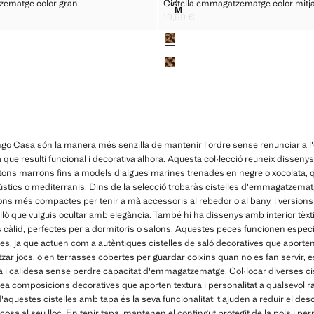
MMAGATZEMATGE COLOR GRAN
CISTELLA EMMAGATZEMATGE CO
zematge color gran
Cistella emmagatzematge color mitj
Talles
M
EMMAGATZEMATGE COLOR GRAN
CISTELLA EMMAGATZEMATGE
19,99 €
 € ]
Preu actual [19,99 € ]
Colors
go Casa són la manera més senzilla de mantenir l'ordre sense renunciar a l'
 que resulti funcional i decorativa alhora. Aquesta col·lecció reuneix dissenys
 tons marrons fins a models d'algues marines trenades en negre o xocolata, q
stics o mediterranis. Dins de la selecció trobaràs cistelles d'emmagatzema
ns més compactes per tenir a mà accessoris al rebedor o al bany, i versio
 allò que vulguis ocultar amb elegància. També hi ha dissenys amb interior tèxti
s càlid, perfectes per a dormitoris o salons. Aquestes peces funcionen espec
des, ja que actuen com a autèntiques cistelles de saló decoratives que aporten o
tzar jocs, o en terrasses cobertes per guardar coixins quan no es fan servir, e
 i calidesa sense perdre capacitat d'emmagatzematge. Col·locar diverses cis
ea composicions decoratives que aporten textura i personalitat a qualsevol ra
 d'aquestes cistelles amb tapa és la seva funcionalitat: t'ajuden a reduir el des
cosa al seu lloc. En tenir tapa, mantenen el contingut protegit de la pols i 