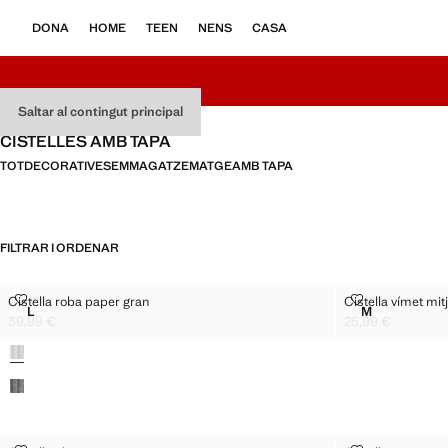
DONA
HOME
TEEN
NENS
CASA
Saltar al contingut principal
CISTELLES AMB TAPA
TOT
DECORATIVES
EMMAGATZEMATGE
AMB TAPA
FILTRAR I ORDENAR
CISTELLA ROBA PAPER GRAN
CISTELLA VÍM
Cistella roba paper gran
Cistella vímet mit
Talles
Talles
L
M
CISTELLA ROBA PAPER GRAN
CISTELLA V
39,99 €
25,99 €
Preu actual [39,99 € ]
Preu actual [25,99
Colors