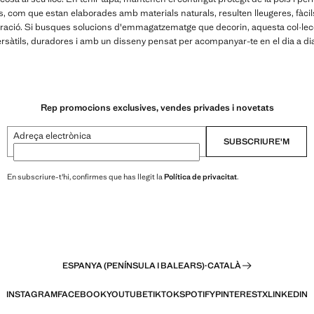
s, com que estan elaborades amb materials naturals, resulten lleugeres, fàc
oració. Si busques solucions d'emmagatzematge que decorin, aquesta col·lecc
rsàtils, duradores i amb un disseny pensat per acompanyar-te en el dia a di
Rep promocions exclusives, vendes privades i novetats
Adreça electrònica
SUBSCRIURE'M
En subscriure-t'hi, confirmes que has llegit la
Política de privacitat
.
ESPANYA (PENÍNSULA I BALEARS)
·
CATALÀ
INSTAGRAM
FACEBOOK
YOUTUBE
TIKTOK
SPOTIFY
PINTEREST
X
LINKEDIN