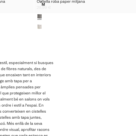
LOR MITJANA
CISTELLA ROBA PAPER MITJANA
ana
Cistella roba paper mitjana
Talles
M
 COLOR MITJANA
CISTELLA ROBA PAPER MITJANA
29,99 €
Preu actual [29,99 € ]
Colors
estil, especialment si busques
 de fibres naturals, des de
ue encaixen tant en interiors
tge amb tapa per a
ns àmplies pensades per
l que protegeixen millor el
ialment bé en salons on vols
rdre i estil a l'espai. En
s converteixen en cistelles
telles amb tapa juntes,
có. Més enllà de la seva
ordre visual, aprofitar racons
permeten que cada estança es