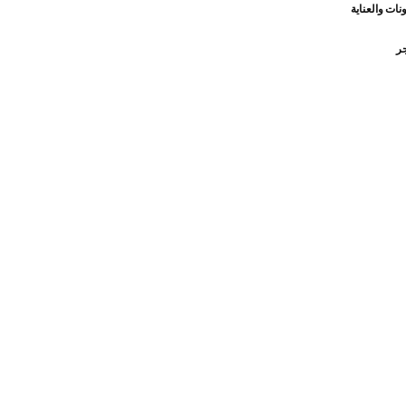
نات والعناية
جر