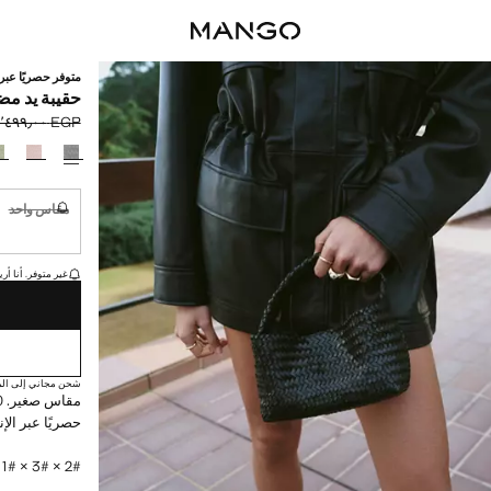
متوفر حصريًا عبر 
حقيبة يد مض
EGP ٨٬٤٩٩٫٠٠
السعر الحالي [EGP ٥٬٢٩٩٫٠٠ 
السعر الأول محذوف [EGP
حدد اللون
مقاس واحد
غير متوفر. أ
القطع الأخيرة!
غير متوفر. أنا أري
شحن مجاني إلى الم
حصريًا عبر الإ
2# × 3# × 1# سم (الطول x الارتفاع x العرض)