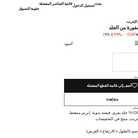
بحث
قائمة العناصر المفضلة
تسجيل الدخول
حقيبة التسوق
الإنترنت
فورة من الجلد
EGP ٥٬٢٩٩٫٠٠
؜-٣٨٪؜
]
 ٨٬٤٩٩٫٠٠ ]
أسود
نا أريده!
ده!
أضف إلى قائمة القطع المفضلة
مشاهدة
تجر
مقاس صغير. 100% جلد بقري. قبضة يدوية. إبزيم ممغنط.
نترنت. منتج في التخفيضات