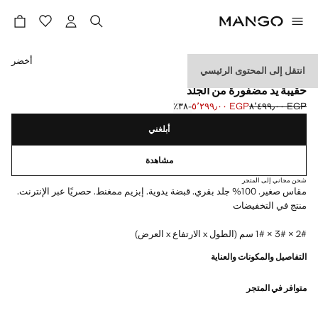
حدد اللون
أخضر
انتقل إلى المحتوى الرئيسي
متوفر حصريًا عبر الإنترنت
حقيبة يد مضفورة من الجلد
EGP ٨٬٤٩٩٫٠٠
EGP ٥٬٢٩٩٫٠٠
؜-٣٨٪؜
السعر الحالي [EGP ٥٬٢٩٩٫٠٠ ]
السعر الأول محذوف [EGP ٨٬٤٩٩٫٠٠ ]
أبلغني
مشاهدة
شحن مجاني إلى المتجر
مقاس صغير. 100% جلد بقري. قبضة يدوية. إبزيم ممغنط. حصريًا عبر الإنترنت.
منتج في التخفيضات
2# × 3# × 1# سم (الطول x الارتفاع x العرض)
التفاصيل والمكونات والعناية
متوافر في المتجر