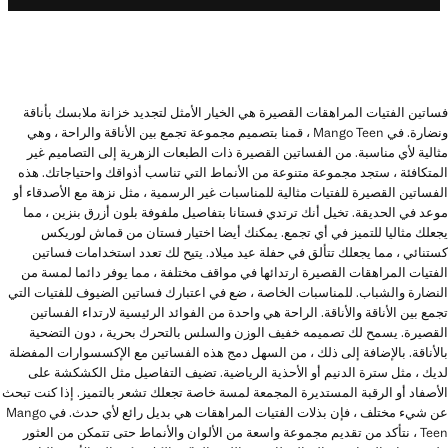
فساتين الفتيات المراهقات القصيرة هي الخيار الأمثل لتجديد خزانة ملابسك بأناقة
ونضارة. في Mango Teen ، قمنا بتصميم مجموعة تجمع بين الأناقة والراحة ، وهي
مثالية لأي مناسبة. من الفساتين القصيرة ذات الطبعات الزهرية إلى التصاميم غير
المتكافئة ، ستجد مجموعة متنوعة من الأنماط التي تناسب أذواقك واحتياجاتك. هذه
الفساتين القصيرة للفتيات مثالية للمناسبات غير الرسمية ، مثل نزهة مع الأصدقاء أو
موعد في الحديقة. تخيل أنك ترتدي فستانا بتفاصيل ملفوفة بلون أزرق بنزين ، مما
يجعلك مثاليا للتميز في أي تجمع. يمكنك أيضا اختيار فستان من قماش لوريكس
كستنائي ، مما يجعلك تتألق في حفلة عيد ميلاد. يتيح لك تعدد استخدامات فساتين
الفتيات المراهقات القصيرة ارتدائها في مواقف مختلفة ، مما يوفر دائما لمسة من
النضارة والشباب. للمناسبات الخاصة ، ضع في اعتبارك فساتين الضيوف للفتيات التي
تجمع بين الأناقة والأناقة. الراحة هي واحدة من الفوائد الرئيسية لارتداء الفساتين
القصيرة. يسمح لك تصميمه خفيف الوزن والسلس بالتحرك بحرية ، دون التضحية
بالأناقة. بالإضافة إلى ذلك ، من السهل دمج هذه الفساتين مع الإكسسوارات المفضلة
لديك ، مثل سترة الدنيم أو الأحذية الرياضية. تضيف التفاصيل مثل الكشكشة على
الأصفاد أو الرقبة المستديرة المجمعة لمسة خاصة تجعلك تشعر بالتميز. إذا كنت تبحث
عن شيء مختلف ، فإن بذلات الفتيات المراهقات هي بديل رائع لأي حدث. في Mango
Teen ، نتأكد من تقديم مجموعة واسعة من الألوان والأنماط حتى تتمكن من العثور