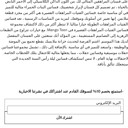
على فستان المراهقين المثالي لك. من اللون الداكن الكلاسيكي إلى الأحمر النابض
بالحياة ، تم تصميم كل فستان لإبراز شخصيتك. فساتين البنات الحمراء مثالية للتميز
في أي مناسبة خاصة. فساتين الفتيات المراهقات القصيرة هي أكثر من مجرد قطعة
ملابس. إنها تعبير عن أسلوبك وموقفك. لمزيد من المناسبات الرسمية ، تعد فساتين
الفتيات المراهقات الطويلة خيارا مثاليا. لا تنتظر أكثر من ذلك لاكتشاف مجموعة
فساتين الفتيات المراهقات القصيرة في Mango Teen. مع خيارات تتراوح من الطبعات
الزهرية إلى التصاميم المستقيمة ، من المؤكد أنك ستعثين على الفستان المفضل
لديك هذا الموسم. اغتنم الفرصة لتحديث خزانة ملابسك بقطع تجمع بين الموضة
والوظيفة ، واستعد للتميز في أي مناسبة. بالإضافة إلى ذلك ، تشمل مجموعتنا فساتين
حفلات موسيقية وفساتين حفلات ، مما يجعلها مثالية للاحتفال بتلك اللحظات الخاصة.
لاحتفالات نهاية العام ، لا تنس استكشاف فساتين ليلة رأس السنة الجديدة التي
ستجعلك تتألق بأناقة.
-استمتع بخصم 10% لتسوقك القادم عند اشتراكك في نشرتنا الاخبارية
البريد الإلكتروني
اشترك الأن