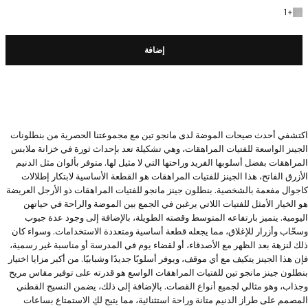
+ لون آخر
1
+
إضافة
اكتشفي أحدث صيحات الموضة لدى مانجو تين مع مجموعتنا الحصرية من بنطلونات
الجينز الواسعة للفتيات المراهقات، وهي تشكيلة تعد بإحداث ثورة في خزانة ملابس
المراهقات بفضل أسلوبها الفريد وراحتها التي لا مثيل لها. متوفر بألوان مثل الدنيم
الأزرق الفاتح، هذا الجينز للفتيات المراهقات هو القطعة الأساسية لابتكار إطلالات
كاجوال مفعمة بالشخصية. بنطلون جينز مانجو للفتيات المراهقات ذو الأرجل العريضة
هو الخيار الأمثل للفتيات اللاتي يرغبن في الجمع بين الموضة والراحة في حياتهن
اليومية. يتميز بارتفاعه المتوسط وقصته الطويلة، بالإضافة إلى وجود عدة جيوب
وسحّاب وأزرار للإغلاق، مما يجعله قطعة أساسية ومتعددة الاستخدامات. وسواء كان
ذلك لنزهة بعد الظهر مع الأصدقاء، أو لقضاء يوم في المدرسة أو مناسبة غير رسمية،
فإن هذا الجينز يتكيف مع أي موقف، ويوفر أسلوبًا جديدًا وشبابيًا. من أكبر مزايا اختيار
بنطلون جينز مانجو تين للفتيات المراهقات الواسع هو قدرته على توفير مقاس مريح
وجذاب، وهو مثالي لجميع أنواع القصات. بالإضافة إلى ذلك، يضمن النسيج القطني
المصمم على طراز الدنيم متانة وراحة استثنائية، مما يتيح لكِ الاستمتاع بساعات