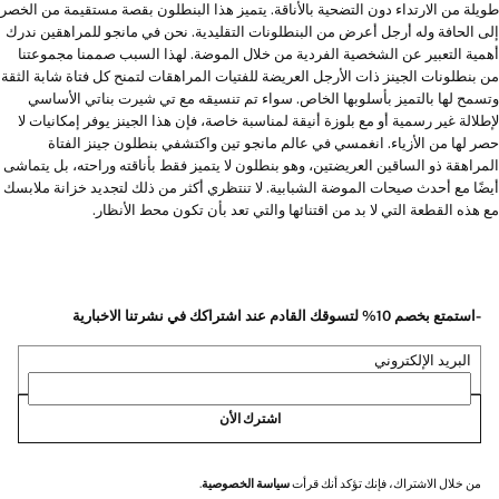
طويلة من الارتداء دون التضحية بالأناقة. يتميز هذا البنطلون بقصة مستقيمة من الخصر
إلى الحافة وله أرجل أعرض من البنطلونات التقليدية. نحن في مانجو للمراهقين ندرك
أهمية التعبير عن الشخصية الفردية من خلال الموضة. لهذا السبب صممنا مجموعتنا
من بنطلونات الجينز ذات الأرجل العريضة للفتيات المراهقات لتمنح كل فتاة شابة الثقة
وتسمح لها بالتميز بأسلوبها الخاص. سواء تم تنسيقه مع تي شيرت بناتي الأساسي
لإطلالة غير رسمية أو مع بلوزة أنيقة لمناسبة خاصة، فإن هذا الجينز يوفر إمكانيات لا
حصر لها من الأزياء. انغمسي في عالم مانجو تين واكتشفي بنطلون جينز الفتاة
المراهقة ذو الساقين العريضتين، وهو بنطلون لا يتميز فقط بأناقته وراحته، بل يتماشى
أيضًا مع أحدث صيحات الموضة الشبابية. لا تنتظري أكثر من ذلك لتجديد خزانة ملابسك
مع هذه القطعة التي لا بد من اقتنائها والتي تعد بأن تكون محط الأنظار.
-استمتع بخصم 10% لتسوقك القادم عند اشتراكك في نشرتنا الاخبارية
البريد الإلكتروني
اشترك الأن
من خلال الاشتراك، فإنك تؤكد أنك قرأت
سياسة الخصوصية
.