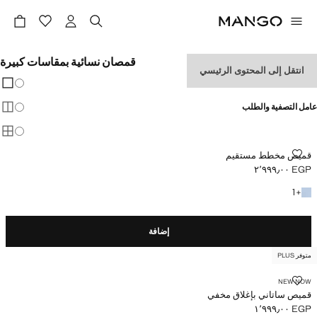
قمصان نسائية بمقاسات كبيرة
انتقل إلى المحتوى الرئيسي
تغيير 
عرض
عامل التصفية والطلب
عرض
عرض
قميص مخطط مستقيم
قميص مخطط مستقيم
EGP ٢٬٩٩٩٫٠٠
السعر الحالي [EGP ٢٬٩٩٩٫٠٠ ]
+ لون آخر
1
+
إضافة
متوفر PLUS
قميص ساتاني بإغلاق مخفي
NEW NOW
قميص ساتاني بإغلاق مخفي
EGP ١٬٩٩٩٫٠٠
السعر الحالي [EGP ١٬٩٩٩٫٠٠ ]